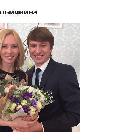
Тотьмянина