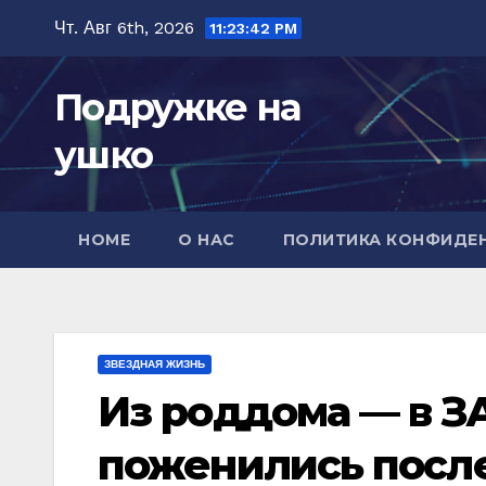
Перейти
Чт. Авг 6th, 2026
11:23:44 PM
к
содержимому
Подружке на
ушко
HOME
О НАС
ПОЛИТИКА КОНФИДЕ
ЗВЕЗДНАЯ ЖИЗНЬ
Из роддома — в ЗА
поженились посл