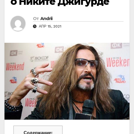
о Никите Джигурде
От
Andrii
АПР 15, 2021
Содержание: