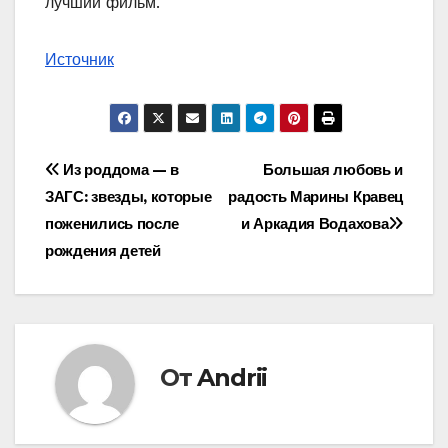
лучший фильм.
Источник
Навигация
Из роддома — в
Большая любовь и
ЗАГС: звезды, которые
радость Марины Кравец
по
поженились после
и Аркадия Водахова
записям
рождения детей
От
Andrii