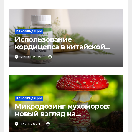
РЕКОМЕНДАЦИИ
Использование
кордицепса в китайской
медицине: природное
27.04.2025
средство против усталости
и истощения
РЕКОМЕНДАЦИИ
Микродозинг мухоморов:
новый взгляд на
психоделику
18.11.2024