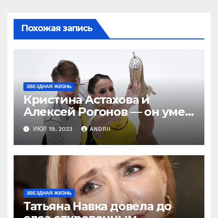
Похожая запись
ЗВЕЗДНАЯ ЖИЗНЬ
Кристина Астахова и
Алексей Рогонов — он умер
ради неё, а зря! Как
ИЮЛ 19, 2023
ANDRII
непредсказуема жизнь!
ЗВЕЗДНАЯ ЖИЗНЬ
Татьяна Навка довела до