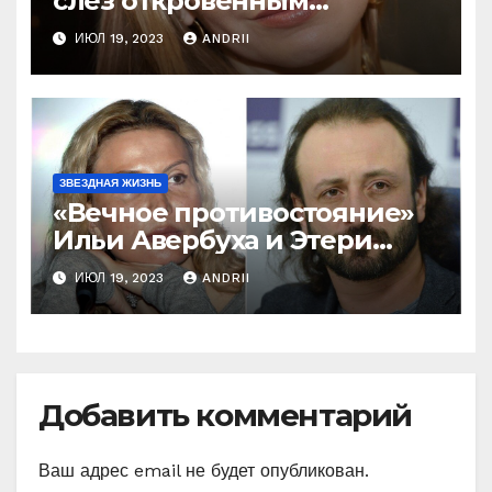
слез откровенным
признанием об Оксане
ИЮЛ 19, 2023
ANDRII
Домниной! Ну и ну!
ЗВЕЗДНАЯ ЖИЗНЬ
«Вечное противостояние»
Ильи Авербуха и Этери
Тутберидзе. Кто же
ИЮЛ 19, 2023
ANDRII
«перетянет одеяло» на
себя
Добавить комментарий
Ваш адрес email не будет опубликован.