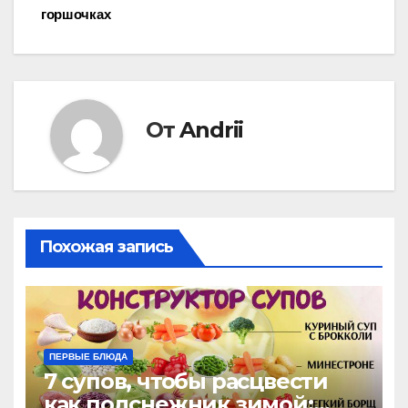
горшочках
по
записям
От
Andrii
Похожая запись
ПЕРВЫЕ БЛЮДА
7 супов, чтобы расцвести
как подснежник зимой: