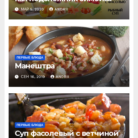
Подборка на каждый день
МАР 5, 2020
ANDRII
ПЕРВЫЕ БЛЮДА
Манештра
СЕН 16, 2019
ANDRII
ПЕРВЫЕ БЛЮДА
Суп фасолевый с ветчиной