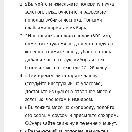
2
Вымойте и измельчите половину пучка
зеленого лука, очистите и разрежьте
пополам зубчики чеснока. Тонкими
слайсами нарежьте имбирь.
3
Наполните кастрюлю водой (600 мл),
поместите туда мясо, доведите воду до
кипения, снимите пенку, убавьте огонь,
добавьте чеснок, лук, имбирь и соль.
Готовьте мясо в течение 20–25 минут.
4
Тем временем отварите лапшу
(следуйте инструкции на упаковке).
Достаньте из бульона отварное мясо с
зеленью, чесноком и имбирем.
5
Выложите мясо на сковороду, полейте
его соевым соусом и присыпьте сахаром.
Обжаривайте свинину в течение 2 минут.
6
Разрежьте яйца пополам, вымойте и