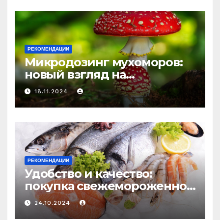
РЕКОМЕНДАЦИИ
Микродозинг мухоморов:
новый взгляд на
психоделику
18.11.2024
РЕКОМЕНДАЦИИ
Удобство и качество:
покупка свежемороженной
рыбы онлайн
24.10.2024