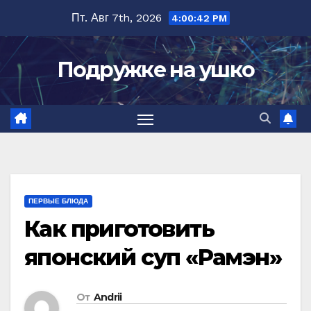
Перейти
Пт. Авг 7th, 2026
4:00:42 PM
к
содержимому
Подружке на ушко
ПЕРВЫЕ БЛЮДА
Как приготовить
японский суп «Рамэн»
От
Andrii