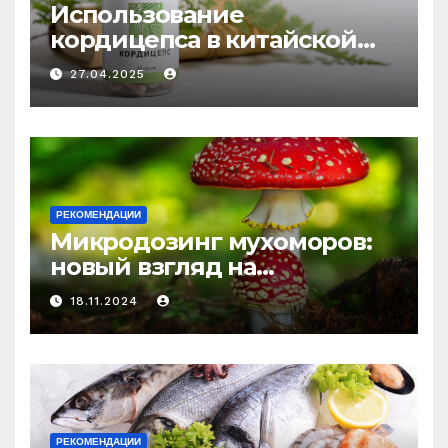
Использование
кордицепса в китайской
медицине: природное
27.04.2025
средство против усталости
и истощения
РЕКОМЕНДАЦИИ
Микродозинг мухоморов:
новый взгляд на
психоделику
18.11.2024
РЕКОМЕНДАЦИИ