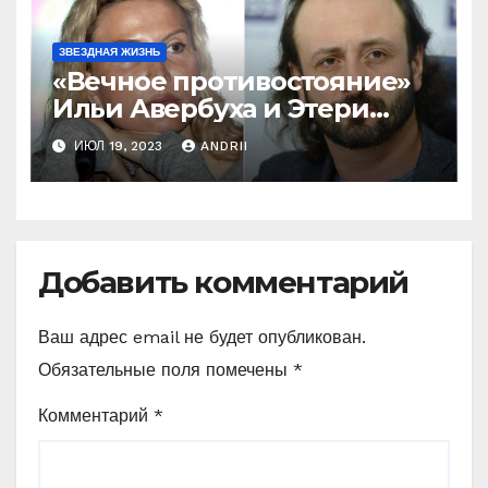
ЗВЕЗДНАЯ ЖИЗНЬ
«Вечное противостояние»
Ильи Авербуха и Этери
Тутберидзе. Кто же
ИЮЛ 19, 2023
ANDRII
«перетянет одеяло» на
себя
Добавить комментарий
Ваш адрес email не будет опубликован.
Обязательные поля помечены
*
Комментарий
*