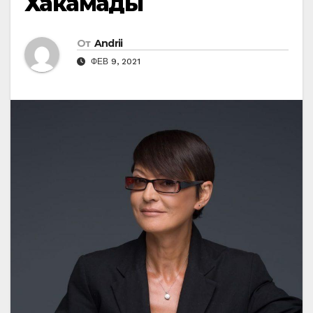
Хакамады
От
Andrii
ФЕВ 9, 2021