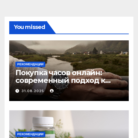
You missed
РЕКОМЕНДАЦИИ
Покупка часов онлайн:
современный подход к
выбору аксессуаров
31.08.2025
РЕКОМЕНДАЦИИ