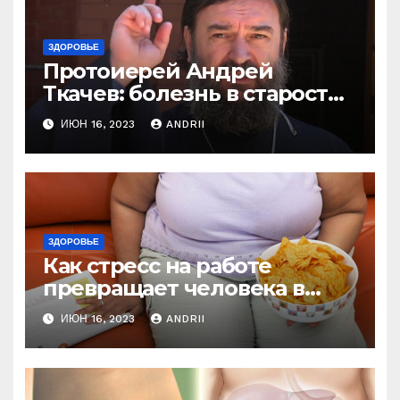
ЗДОРОВЬЕ
Протоиерей Андрей
Ткачев: болезнь в старости
— это расплата за грехи?
ИЮН 16, 2023
ANDRII
Вот те раз!
ЗДОРОВЬЕ
Как стресс на работе
превращает человека в
колобка! Так вот в чем дело!
ИЮН 16, 2023
ANDRII