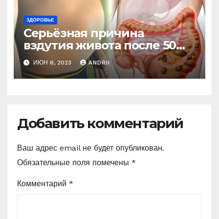
ЗДОРОВЬЕ
Серьёзная причина
вздутия живота после 50
лет. Многие обращают на
ИЮН 6, 2023
ANDRII
это внимание, когда
становится поздно!
Добавить комментарий
Ваш адрес email не будет опубликован.
Обязательные поля помечены
*
Комментарий
*