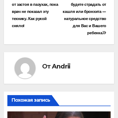
от застоя в пазухах, пока
будете страдать от
по
врач не показал эту
кашля или бронхита —
записям
технику. Как рукой
натуральное средство
сняло!
для Вас и Вашего
ребенка
От
Andrii
Похожая запись