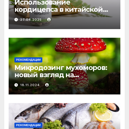
Использование
кордицепса в китайской
медицине: природное
27.04.2025
средство против усталости
и истощения
РЕКОМЕНДАЦИИ
Микродозинг мухоморов:
новый взгляд на
психоделику
18.11.2024
РЕКОМЕНДАЦИИ