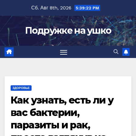
Перейти
Сб. Авг 8th, 2026
5:39:23 PM
к
содержимому
Подружке на ушко
ЗДОРОВЬЕ
Как узнать, есть ли у
вас бактерии,
паразиты и рак,