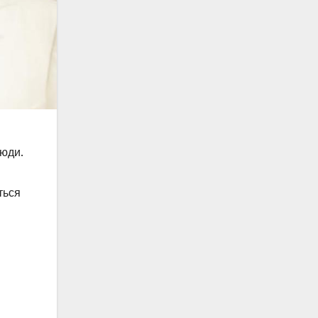
юди.
ться