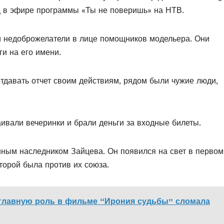
ец в эфире программы «Ты не поверишь» на НТВ.
ли недоброжелатели в лице помощников модельера. Они
и на его имени.
тдавать отчет своим действиям, рядом были чужие люди,
аивали вечеринки и брали деньги за входные билеты.
нным наследником Зайцева. Он появился на свет в первом
торой была против их союза.
 главную роль в фильме “Ирония судьбы” сломала