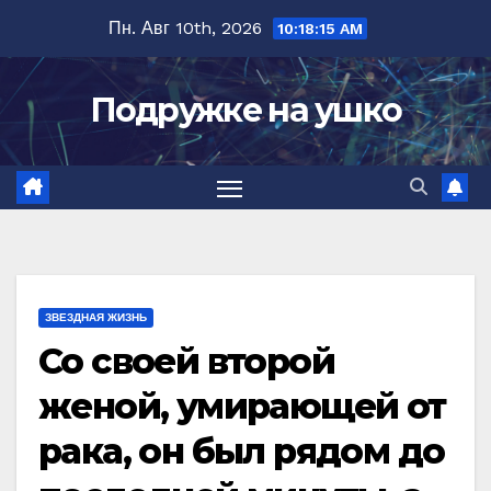
Перейти
Пн. Авг 10th, 2026
10:18:17 AM
к
содержимому
Подружке на ушко
ЗВЕЗДНАЯ ЖИЗНЬ
Со своей второй
женой, умирающей от
рака, он был рядом до