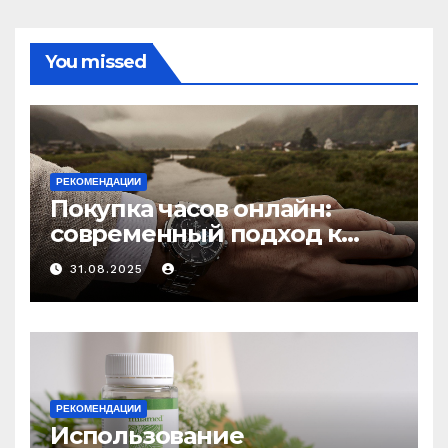
You missed
РЕКОМЕНДАЦИИ
Покупка часов онлайн:
современный подход к
выбору аксессуаров
31.08.2025
РЕКОМЕНДАЦИИ
Использование