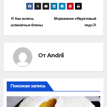
Навигация
Как испечь
Мороженое «Фруктовый
шпинатные блины
лед»
по
записям
От
Andrii
Похожая запись