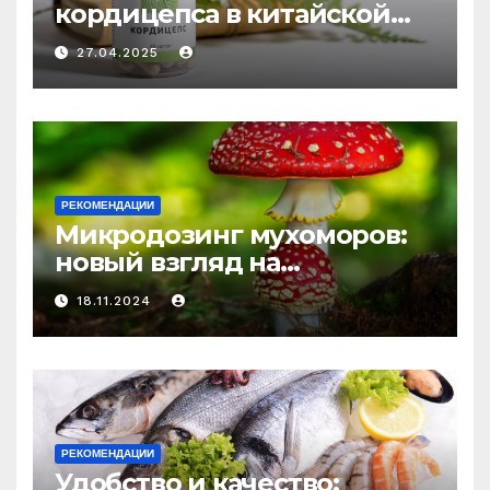
кордицепса в китайской
медицине: природное
27.04.2025
средство против усталости
и истощения
РЕКОМЕНДАЦИИ
Микродозинг мухоморов:
новый взгляд на
психоделику
18.11.2024
РЕКОМЕНДАЦИИ
Удобство и качество: