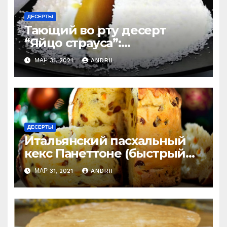
ДЕСЕРТЫ
Тающий во рту десерт
“Яйцо страуса”:
удивительно легко
МАР 31, 2021
ANDRII
приготовить
ДЕСЕРТЫ
Итальянский пасхальный
кекс Панеттоне (быстрый
рецепт). Готовлю
МАР 31, 2021
ANDRII
постоянно!