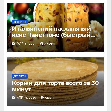
ДЕСЕРТЫ
Итальянский пасхальный
кекс Панеттоне (быстрый
рецепт). Готовлю
МАР 31, 2021
ANDRII
постоянно!
ДЕСЕРТЫ
Коржи для торта всего за 30
минут
АПР 15, 2020
ANDRII