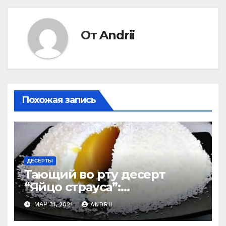
От
Andrii
Похожая запись
ДЕСЕРТЫ
Тающий во рту десерт
“Яйцо страуса”:
удивительно легко
МАР 31, 2021
ANDRII
приготовить