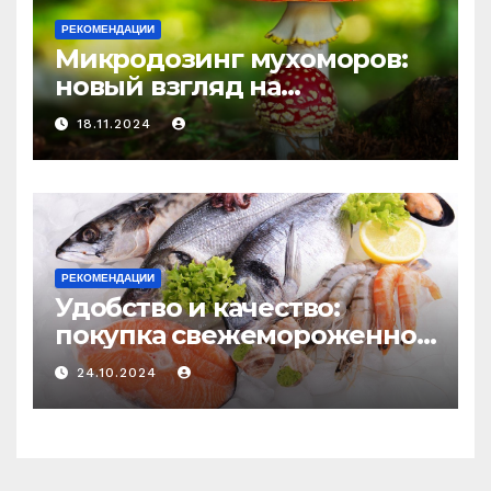
РЕКОМЕНДАЦИИ
Микродозинг мухоморов:
новый взгляд на
психоделику
18.11.2024
РЕКОМЕНДАЦИИ
Удобство и качество:
покупка свежемороженной
рыбы онлайн
24.10.2024