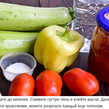
ите до кипения. Снимите густую пену и влейте масло. Дал
ьте кружочками, можете разрезать каждый еще пополам.