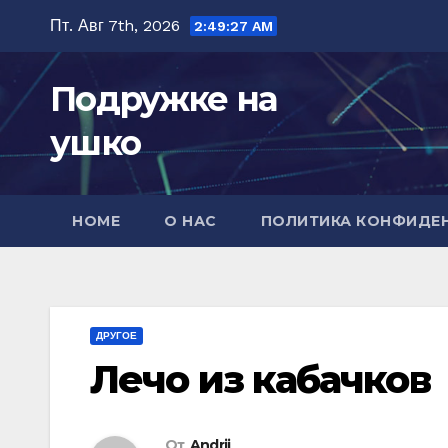
Перейти
Пт. Авг 7th, 2026
2:49:29 AM
к
содержимому
Подружке на
ушко
HOME
О НАС
ПОЛИТИКА КОНФИДЕ
ДРУГОЕ
Лечо из кабачков
От
Andrii