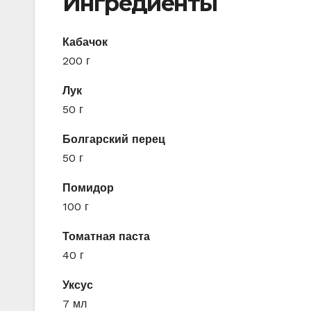
Ингредиенты
Кабачок
200 г
Лук
50 г
Болгарский перец
50 г
Помидор
100 г
Томатная паста
40 г
Уксус
7 мл