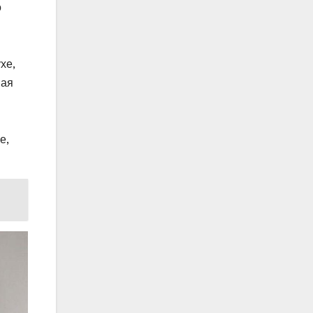
о
хе,
ная
е,