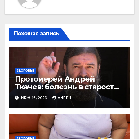
Похожая запись
ЗДОРОВЬЕ
Протоиерей Андрей
Ткачев: болезнь в старости
— это расплата за грехи?
ИЮН 16, 2023
ANDRII
Вот те раз!
ЗДОРОВЬЕ