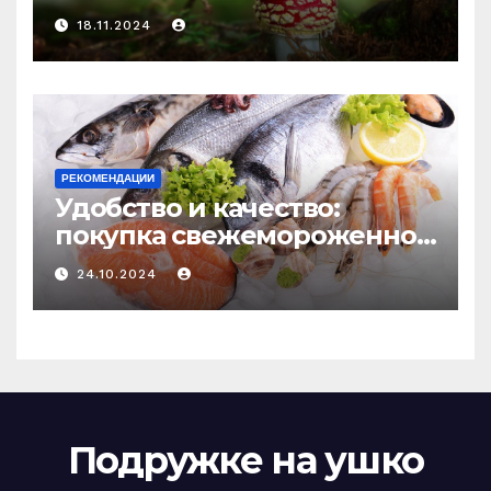
психоделику
18.11.2024
РЕКОМЕНДАЦИИ
Удобство и качество:
покупка свежемороженной
рыбы онлайн
24.10.2024
Подружке на ушко