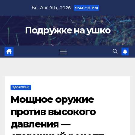
Перейти
Вс. Авг 9th, 2026
9:40:13 PM
к
содержимому
Подружке на ушко
ЗДОРОВЬЕ
Мощное оружие
против высокого
давления —