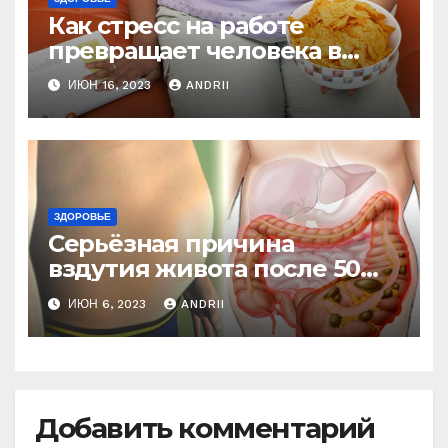
Как стресс на работе
превращает человека в
колобка! Так вот в чем дело!
ИЮН 16, 2023
ANDRII
ЗДОРОВЬЕ
Серьёзная причина
вздутия живота после 50
лет. Многие обращают на
ИЮН 6, 2023
ANDRII
это внимание, когда
становится поздно!
Добавить комментарий