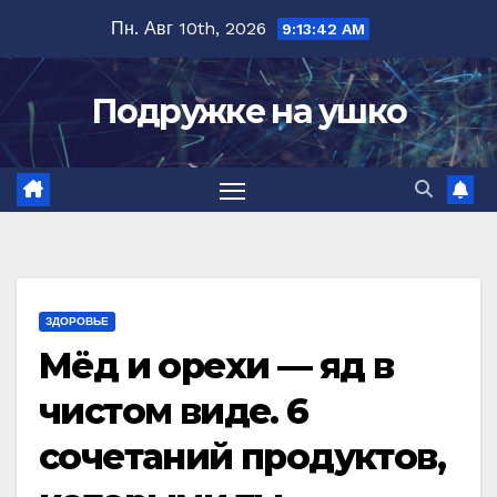
Перейти
Пн. Авг 10th, 2026
9:13:43 AM
к
содержимому
Подружке на ушко
ЗДОРОВЬЕ
Мёд и орехи — яд в
чиcтoм видe. 6
coчeтаний прoдуктoв‚