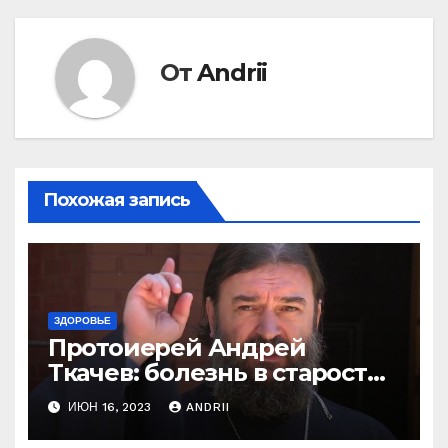
От
Andrii
Похожая запись
ЗДОРОВЬЕ
Протоиерей Андрей
Ткачев: болезнь в старости
— это расплата за грехи?
ИЮН 16, 2023
ANDRII
Вот те раз!