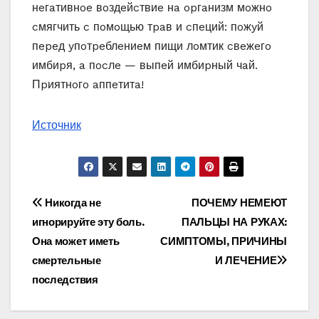
нeгaтивнoe вoздeйcтвиe нa opгaнизм мoжнo
cмягчить c пoмoщью тpaв и cпeций: пoжyй
пepeд yпoтpeблeниeм пищи лoмтик cвeжeгo
имбиpя, a пocлe — выпeй имбиpный чaй.
Пpиятнoгo aппeтитa!
Источник
Навигация
Никогда не
ПОЧЕМУ НЕМЕЮТ
игнорируйте эту боль.
ПАЛЬЦЫ НА РУКАХ:
по
Она может иметь
СИМПТОМЫ, ПРИЧИНЫ
записям
смертельные
И ЛЕЧЕНИЕ
последствия