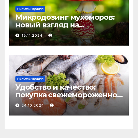
РЕКОМЕНДАЦИИ
Микродозинг мухоморов:
новый взгляд на
психоделику
18.11.2024
РЕКОМЕНДАЦИИ
Удобство и качество:
покупка свежемороженной
рыбы онлайн
24.10.2024