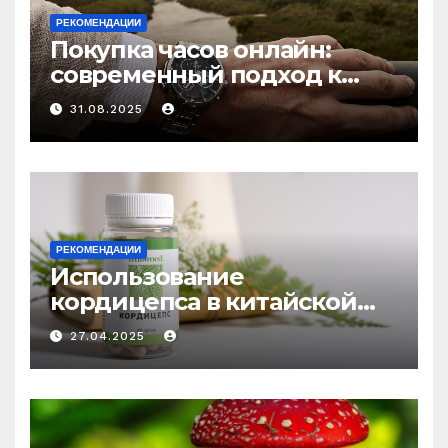
РЕКОМЕНДАЦИИ
Покупка часов онлайн:
современный подход к
выбору аксессуаров
31.08.2025
РЕКОМЕНДАЦИИ
Использование
кордицепса в китайской
медицине: природное
27.04.2025
средство против усталости
и истощения