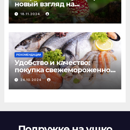
новый взгляд на
психоделику
18.11.2024
РЕКОМЕНДАЦИИ
Удобство и качество:
покупка свежемороженной
рыбы онлайн
24.10.2024
Подружке на ушко