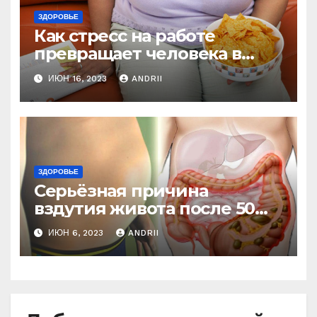
ЗДОРОВЬЕ
Как стресс на работе
превращает человека в
колобка! Так вот в чем дело!
ИЮН 16, 2023
ANDRII
ЗДОРОВЬЕ
Серьёзная причина
вздутия живота после 50
лет. Многие обращают на
ИЮН 6, 2023
ANDRII
это внимание, когда
становится поздно!