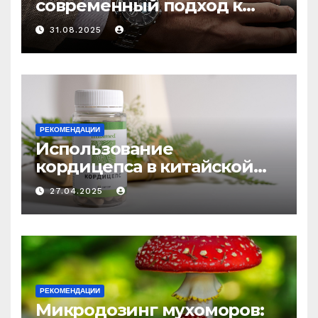
современный подход к
выбору аксессуаров
31.08.2025
РЕКОМЕНДАЦИИ
Использование
кордицепса в китайской
медицине: природное
27.04.2025
средство против усталости
и истощения
РЕКОМЕНДАЦИИ
Микродозинг мухоморов: