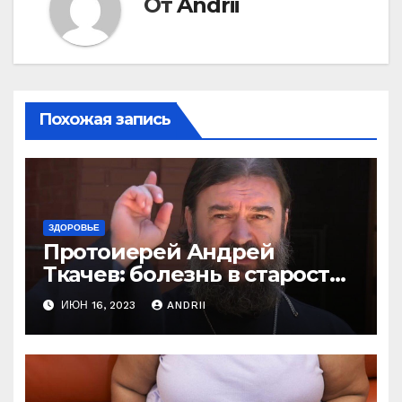
От
Andrii
Похожая запись
ЗДОРОВЬЕ
Протоиерей Андрей
Ткачев: болезнь в старости
— это расплата за грехи?
ИЮН 16, 2023
ANDRII
Вот те раз!