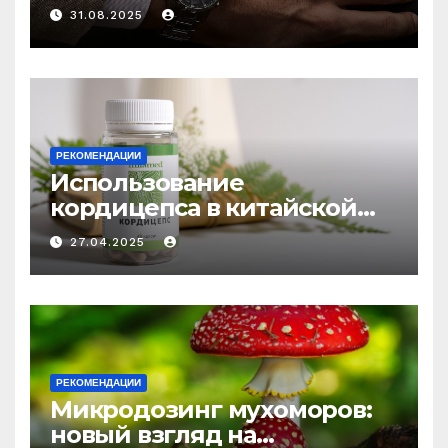
выбору аксессуаров
31.08.2025
РЕКОМЕНДАЦИИ
Использование
кордицепса в китайской
медицине: природное
27.04.2025
средство против усталости
и истощения
РЕКОМЕНДАЦИИ
Микродозинг мухоморов:
новый взгляд на