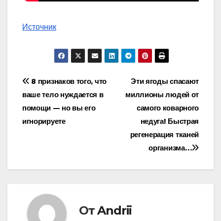
Источник
Навигация
8 признаков того, что
Эти ягоды спасают
ваше тело нуждается в
миллионы людей от
по
помощи — но вы его
самого коварного
записям
игнорируете
недуга! Быстрая
регенерация тканей
организма…
От
Andrii