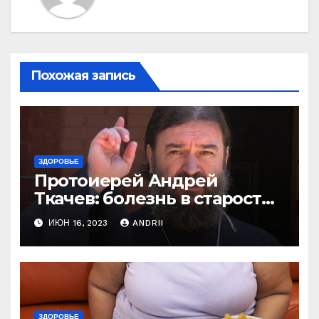
Похожая запись
ЗДОРОВЬЕ
Протоиерей Андрей
Ткачев: болезнь в старости
— это расплата за грехи?
ИЮН 16, 2023
ANDRII
Вот те раз!
ЗДОРОВЬЕ