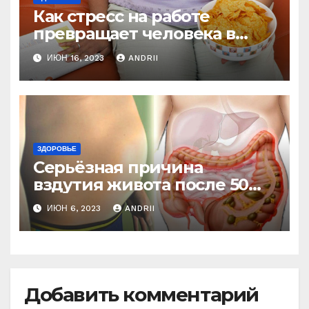
Как стресс на работе
превращает человека в
колобка! Так вот в чем дело!
ИЮН 16, 2023
ANDRII
ЗДОРОВЬЕ
Серьёзная причина
вздутия живота после 50
лет. Многие обращают на
ИЮН 6, 2023
ANDRII
это внимание, когда
становится поздно!
Добавить комментарий