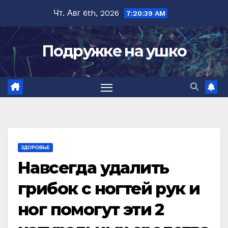
Перейти
Чт. Авг 6th, 2026
7:20:40 AM
к
содержимому
Подружке на ушко
ЗДОРОВЬЕ
Навсегда удалить
грибок с ногтей рук и
ног помогут эти 2