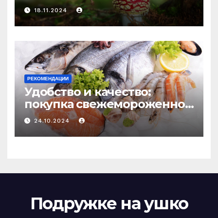
психоделику
18.11.2024
РЕКОМЕНДАЦИИ
Удобство и качество:
покупка свежемороженной
рыбы онлайн
24.10.2024
Подружке на ушко