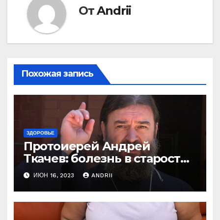
От
Andrii
Похожая запись
ЗДОРОВЬЕ
Протоиерей Андрей
Ткачев: болезнь в старости
— это расплата за грехи?
ИЮН 16, 2023
ANDRII
Вот те раз!