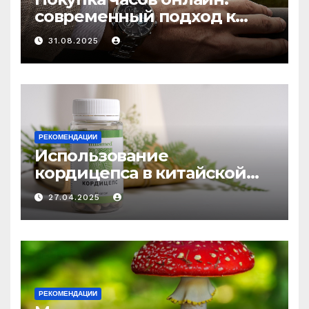
современный подход к
выбору аксессуаров
31.08.2025
РЕКОМЕНДАЦИИ
Использование
кордицепса в китайской
медицине: природное
27.04.2025
средство против усталости
и истощения
РЕКОМЕНДАЦИИ