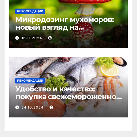
РЕКОМЕНДАЦИИ
Микродозинг мухоморов:
новый взгляд на
психоделику
18.11.2024
РЕКОМЕНДАЦИИ
Удобство и качество:
покупка свежемороженной
рыбы онлайн
24.10.2024