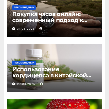
РЕКОМЕНДАЦИИ
Покупка часов онлайн:
современный подход к
выбору аксессуаров
31.08.2025
РЕКОМЕНДАЦИИ
Использование
кордицепса в китайской
медицине: природное
27.04.2025
средство против усталости
и истощения