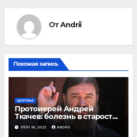
От
Andrii
Похожая запись
ЗДОРОВЬЕ
Протоиерей Андрей
Ткачев: болезнь в старости
— это расплата за грехи?
ИЮН 16, 2023
ANDRII
Вот те раз!