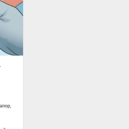
.
апор,