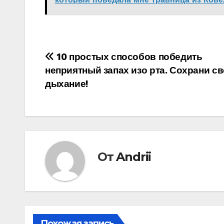
Навигация
10 простых способов победить
неприятный запах изо рта. Сохрани с
по
дыхание!
записям
От
Andrii
Похожая запись