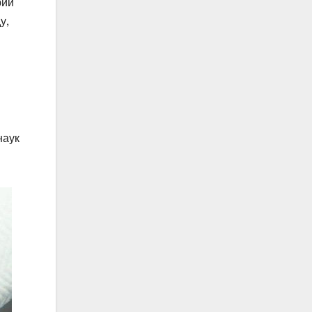
рий
у,
наук