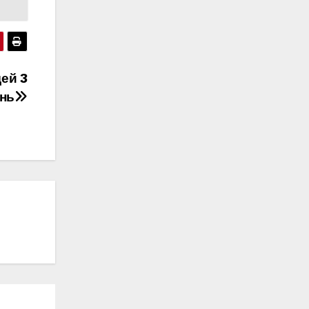
ей 3
ень