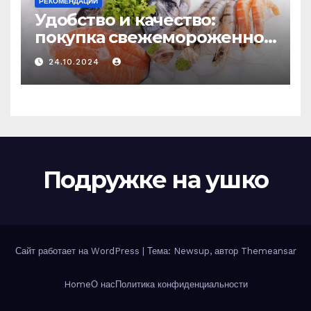
РЕКОМЕНДАЦИИ
Удобство и качество:
покупка свежемороженной
рыбы онлайн
24.10.2024
Подружке на ушко
Сайт работает на WordPress
|
Тема: Newsup, автор
Themeansar
Home
О нас
Политика конфиденциальности