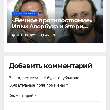
ЗВЕЗДНАЯ ЖИЗНЬ
«Вечное противостояние»
Ильи Авербуха и Этери
Тутберидзе. Кто же
ИЮЛ 19, 2023
ANDRII
«перетянет одеяло» на
себя
Добавить комментарий
Ваш адрес email не будет опубликован.
Обязательные поля помечены
*
Комментарий
*