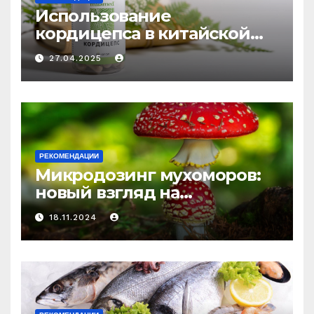
Использование
кордицепса в китайской
медицине: природное
27.04.2025
средство против усталости
и истощения
РЕКОМЕНДАЦИИ
Микродозинг мухоморов:
новый взгляд на
психоделику
18.11.2024