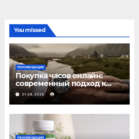
You missed
РЕКОМЕНДАЦИИ
Покупка часов онлайн:
современный подход к
выбору аксессуаров
31.08.2025
РЕКОМЕНДАЦИИ