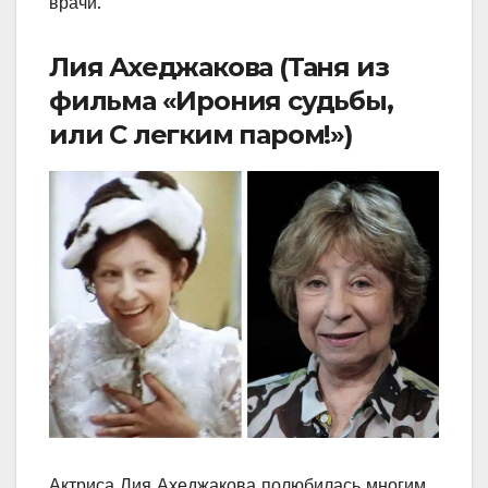
врачи.
Лия Ахеджакова (Таня из
фильма «Ирония судьбы,
или С легким паром!»)
Актриса Лия Ахеджакова полюбилась многим