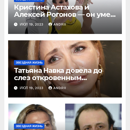
Кристина Астахова и
Алексей Рогонов — он умер
ради неё, а зря! Как
ИЮЛ 19, 2023
ANDRII
непредсказуема жизнь!
ЗВЕЗДНАЯ ЖИЗНЬ
Татьяна Навка довела до
слез откровенным
признанием об Оксане
ИЮЛ 19, 2023
ANDRII
Домниной! Ну и ну!
ЗВЕЗДНАЯ ЖИЗНЬ