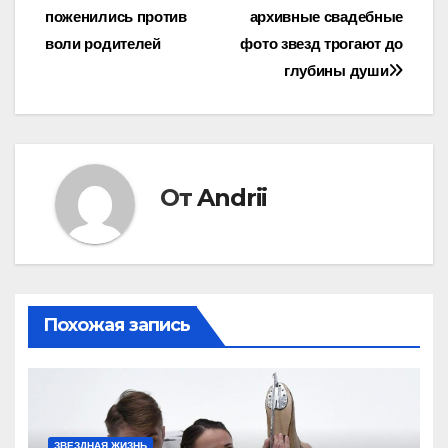
по
поженились против
архивные свадебные
записям
воли родителей
фото звезд трогают до
глубины души
От
Andrii
Похожая запись
ЗВЕЗДНАЯ ЖИЗНЬ