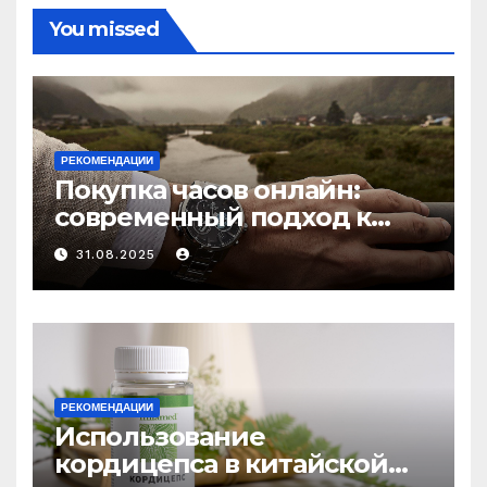
You missed
РЕКОМЕНДАЦИИ
Покупка часов онлайн:
современный подход к
выбору аксессуаров
31.08.2025
РЕКОМЕНДАЦИИ
Использование
кордицепса в китайской