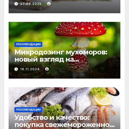
медицине: природное
27.04.2025
средство против усталости
и истощения
РЕКОМЕНДАЦИИ
Микродозинг мухоморов:
новый взгляд на
психоделику
18.11.2024
РЕКОМЕНДАЦИИ
Удобство и качество:
покупка свежемороженной