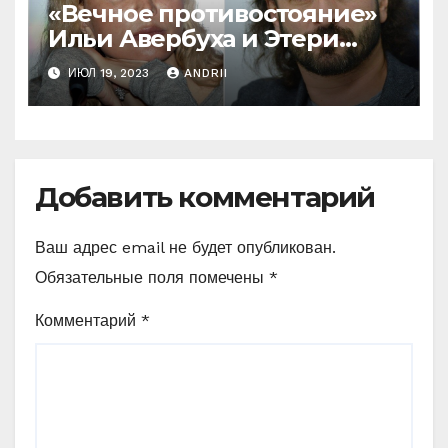
«Вечное противостояние»
Ильи Авербуха и Этери
Тутберидзе. Кто же
ИЮЛ 19, 2023
ANDRII
«перетянет одеяло» на
себя
Добавить комментарий
Ваш адрес email не будет опубликован.
Обязательные поля помечены
*
Комментарий
*