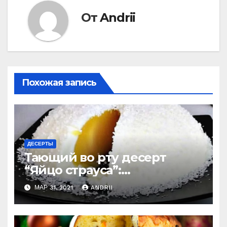
От
Andrii
Похожая запись
ДЕСЕРТЫ
Тающий во рту десерт
“Яйцо страуса”:
удивительно легко
МАР 31, 2021
ANDRII
приготовить