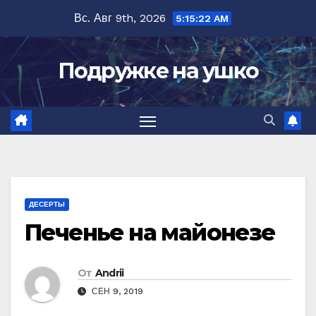
Перейти
Вс. Авг 9th, 2026
5:15:23 AM
к
содержимому
Подружке на ушко
ДЕСЕРТЫ
Печенье на майонезе
От
Andrii
СЕН 9, 2019