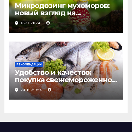
Микродозинг мухоморов:
новый взгляд на
психоделику
18.11.2024
РЕКОМЕНДАЦИИ
Удобство и качество:
покупка свежемороженной
рыбы онлайн
24.10.2024