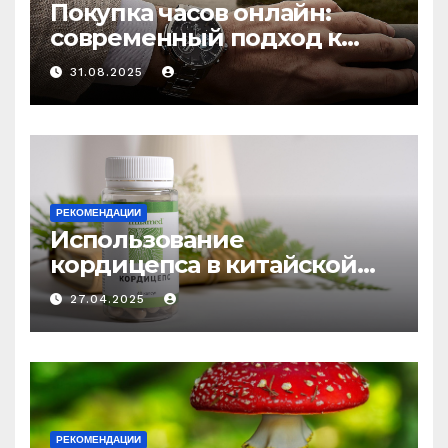
Покупка часов онлайн:
современный подход к
выбору аксессуаров
31.08.2025
РЕКОМЕНДАЦИИ
Использование
кордицепса в китайской
медицине: природное
27.04.2025
средство против усталости
и истощения
РЕКОМЕНДАЦИИ