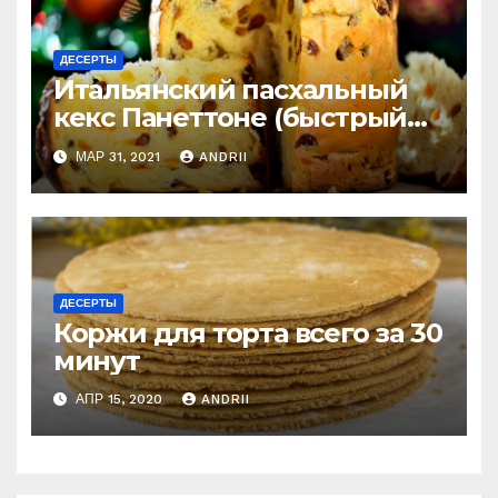
ДЕСЕРТЫ
Итальянский пасхальный
кекс Панеттоне (быстрый
рецепт). Готовлю
МАР 31, 2021
ANDRII
постоянно!
ДЕСЕРТЫ
Коржи для торта всего за 30
минут
АПР 15, 2020
ANDRII