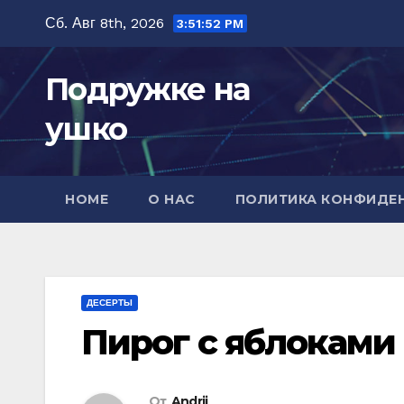
Перейти
Сб. Авг 8th, 2026
3:51:53 PM
к
содержимому
Подружке на
ушко
HOME
О НАС
ПОЛИТИКА КОНФИДЕ
ДЕСЕРТЫ
Пирог с яблоками 
От
Andrii