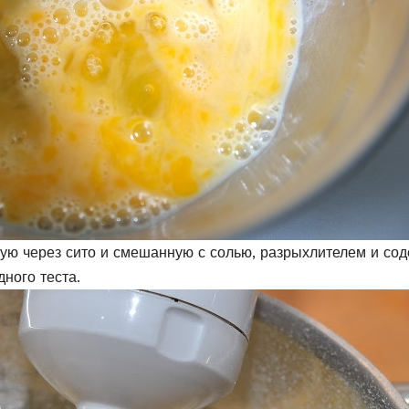
ую через сито и смешанную с солью, разрыхлителем и сод
ного теста.