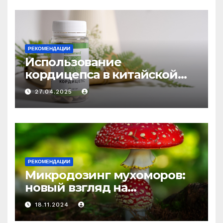
РЕКОМЕНДАЦИИ
Использование
кордицепса в китайской
медицине: природное
27.04.2025
средство против усталости
и истощения
РЕКОМЕНДАЦИИ
Микродозинг мухоморов:
новый взгляд на
психоделику
18.11.2024