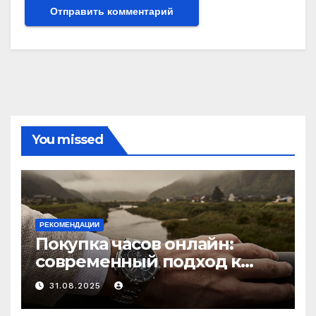
You missed
РЕКОМЕНДАЦИИ
Покупка часов онлайн:
современный подход к
выбору аксессуаров
31.08.2025