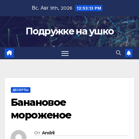
Перейти
Вс. Авг 9th, 2026
12:53:14 PM
к
содержимому
Подружке на ушко
ДЕСЕРТЫ
Банановое
мороженое
От
Andrii