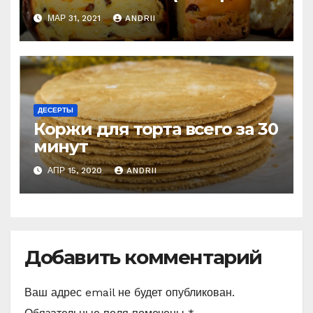
рецепт). Готовлю
МАР 31, 2021
ANDRII
постоянно!
ДЕСЕРТЫ
Коржи для торта всего за 30
минут
АПР 15, 2020
ANDRII
Добавить комментарий
Ваш адрес email не будет опубликован.