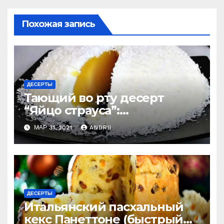
Похожая запись
ДЕСЕРТЫ
Тающий во рту десерт
“Яйцо страуса”:
удивительно легко
МАР 31, 2021
ANDRII
приготовить
ДЕСЕРТЫ
Итальянский пасхальный
кекс Панеттоне (быстрый