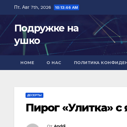
Перейти
Пт. Авг 7th, 2026
10:13:48 AM
к
содержимому
Подружке на
ушко
HOME
О НАС
ПОЛИТИКА КОНФИДЕ
ДЕСЕРТЫ
Пирог «Улитка» с
От
Andrii