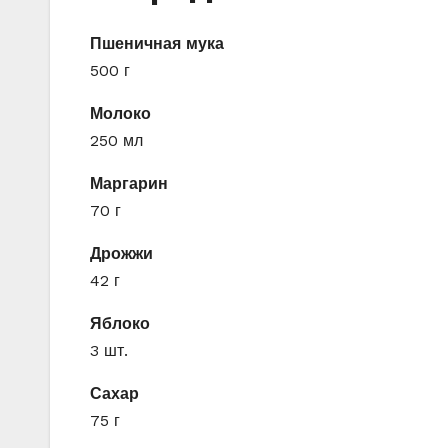
Пшеничная мука
500 г
Молоко
250 мл
Маргарин
70 г
Дрожжи
42 г
Яблоко
3 шт.
Сахар
75 г