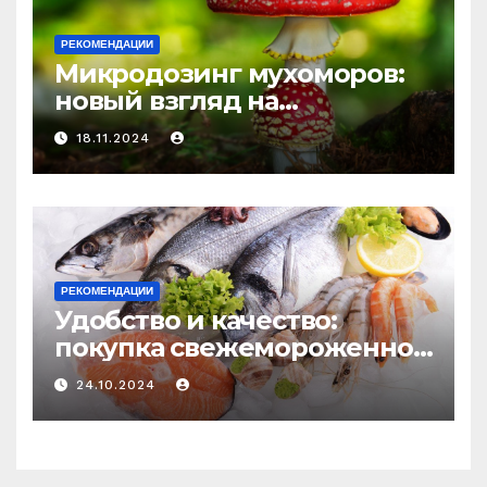
РЕКОМЕНДАЦИИ
Микродозинг мухоморов:
новый взгляд на
психоделику
18.11.2024
РЕКОМЕНДАЦИИ
Удобство и качество:
покупка свежемороженной
рыбы онлайн
24.10.2024