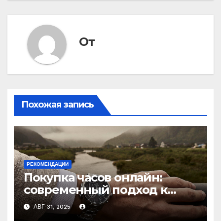
записям
От
Похожая запись
РЕКОМЕНДАЦИИ
Покупка часов онлайн:
современный подход к
выбору аксессуаров
АВГ 31, 2025