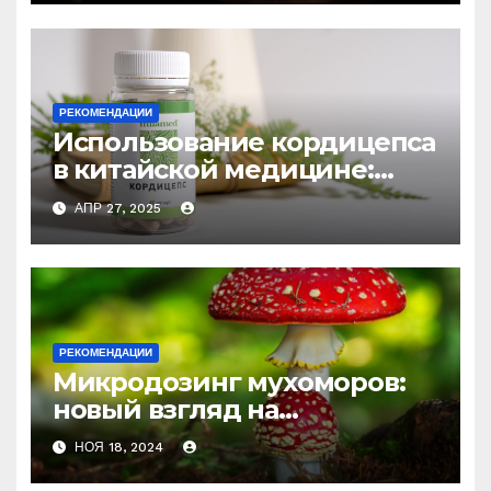
РЕКОМЕНДАЦИИ
Использование кордицепса
в китайской медицине:
природное средство
АПР 27, 2025
против усталости и
истощения
РЕКОМЕНДАЦИИ
Микродозинг мухоморов:
новый взгляд на
психоделику
НОЯ 18, 2024