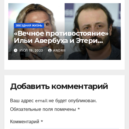
ЗВЕЗДНАЯ ЖИЗНЬ
«Вечное противостояние»
Ильи Авербуха и Этери
Тутберидзе. Кто же
ИЮЛ 19, 2023
ANDRII
«перетянет одеяло» на
себя
Добавить комментарий
Ваш адрес email не будет опубликован.
Обязательные поля помечены
*
Комментарий
*