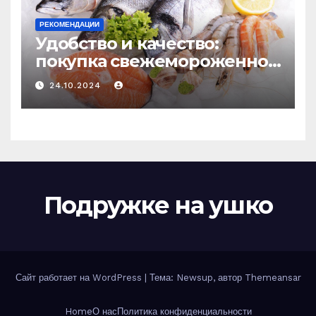
РЕКОМЕНДАЦИИ
Удобство и качество:
покупка свежемороженной
рыбы онлайн
24.10.2024
Подружке на ушко
Сайт работает на WordPress
|
Тема: Newsup, автор
Themeansar
Home
О нас
Политика конфиденциальности