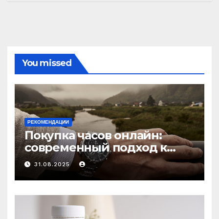
You missed
РЕКОМЕНДАЦИИ
Покупка часов онлайн:
современный подход к
выбору аксессуаров
31.08.2025