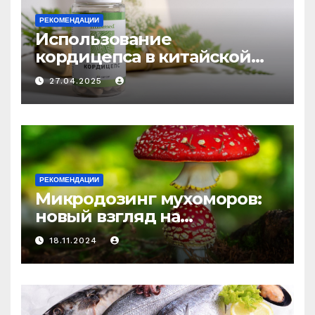
РЕКОМЕНДАЦИИ
Использование
кордицепса в китайской
медицине: природное
27.04.2025
средство против усталости
и истощения
РЕКОМЕНДАЦИИ
Микродозинг мухоморов:
новый взгляд на
психоделику
18.11.2024