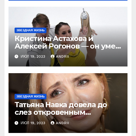
ЗВЕЗДНАЯ ЖИЗНЬ
Кристина Астахова и
Алексей Рогонов — он умер
ради неё, а зря! Как
ИЮЛ 19, 2023
ANDRII
непредсказуема жизнь!
ЗВЕЗДНАЯ ЖИЗНЬ
Татьяна Навка довела до
слез откровенным
признанием об Оксане
ИЮЛ 19, 2023
ANDRII
Домниной! Ну и ну!