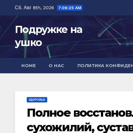
Перейти
Сб. Авг 8th, 2026
7:06:26 AM
к
содержимому
Подружке на
ушко
HOME
О НАС
ПОЛИТИКА КОНФИДЕ
ЗДОРОВЬЕ
Полное восстанов
сухожилий, сустав