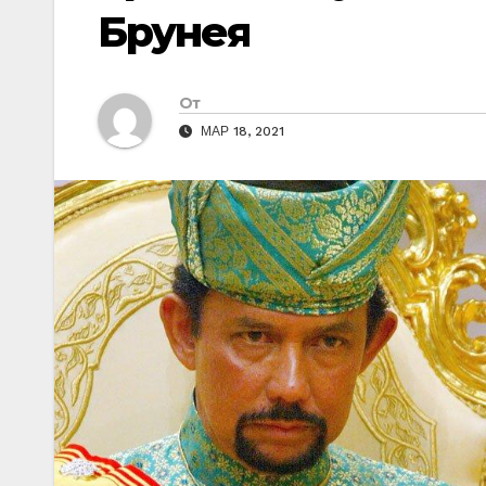
Брунея
От
МАР 18, 2021