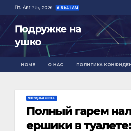
Перейти
Пт. Авг 7th, 2026
6:51:42 AM
к
содержимому
Подружке на
ушко
HOME
О НАС
ПОЛИТИКА КОНФИДЕ
ЗВЕЗДНАЯ ЖИЗНЬ
Полный гарем на
ершики в туалете: