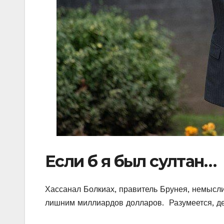
Если б я был султан…
Хассанал Болкиах, правитель Брунея, немысли
лишним миллиардов долларов. Разумеется, де