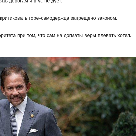
зь дорогам и в ус не дует.
а критиковать горе-самодержца запрещено законом.
оритета при том, что сам на догматы веры плевать хотел.