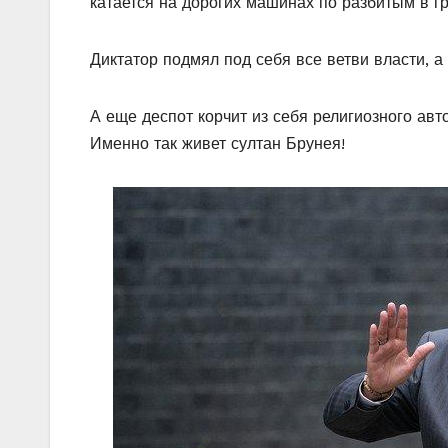
катается на дорогих машинах по разбитым в гря
Диктатор подмял под себя все ветви власти, 
А еще деспот корчит из себя религиозного авт
Именно так живет султан Брунея!