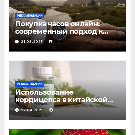
РЕКОМЕНДАЦИИ
Покупка часов онлайн:
современный подход к
выбору аксессуаров
31.08.2025
РЕКОМЕНДАЦИИ
Использование
кордицепса в китайской
медицине: природное
27.04.2025
средство против усталости
и истощения