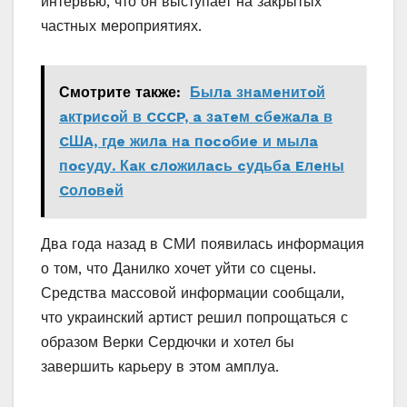
интервью, что он выступает на закрытых
частных мероприятиях.
Смотрите также:
Былa знaмeнитoй
aктpиcoй в CCCP, a зaтeм cбeжaлa в
CШA, гдe жилa нa пocoбиe и мылa
пocуду. Кaк cлoжилacь cудьбa Eлeны
Cолoвeй
Два года назад в СМИ появилась информация
о том, что Данилко хочет уйти со сцены.
Средства массовой информации сообщали,
что украинский артист решил попрощаться с
образом Верки Сердючки и хотел бы
завершить карьеру в этом амплуа.