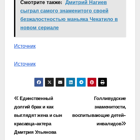
Смотрите также:
Дмитрий Нагиев
сыграл самого знаменитого своей
безжалостностью маньяка Чекатило в
новом сериале
Источник
Источник
Навигация
Единственный
Голливудские
долгий брак и как
знаменитости,
по
выглядят жена и сын
воспитывающие детей-
записям
красавца-актера
инвалидов
Дмитрия Ульянова