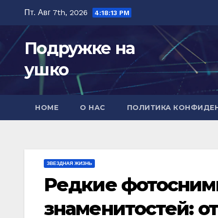
Перейти
Пт. Авг 7th, 2026
4:18:15 PM
к
содержимому
Подружке на
ушко
HOME
О НАС
ПОЛИТИКА КОНФИДЕ
ЗВЕЗДНАЯ ЖИЗНЬ
Редкие фотосним
знаменитостей: о