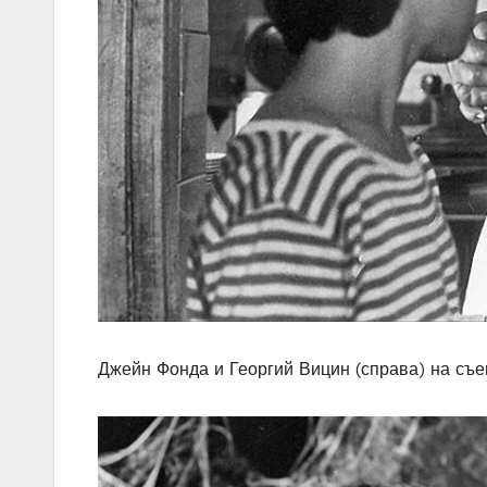
Джейн Фонда и Георгий Вицин (справа) на съе