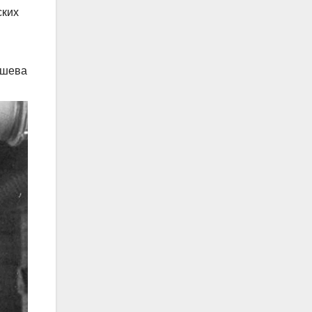
ских
ашева