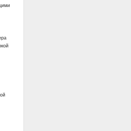
ящими
ера
ркой
кой