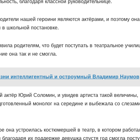
ьность, благодаря классной руководительнице.
родители нашей героини являются актёрами, и поэтому она
 в школьной постановке.
вила родителям, что будет поступать в театральное учил
ие она так и не смогла.
жизни интеллигентный и остроумный Владимир Наумов
 актёр Юрий Соломин, и увидев артиста такой величины,
дготовленный монолог на середине и выбежала со слезами
ре она устроилась костюмершей в театр, в котором работа
и благодаря их поддержке девушка спустя год смогла посту