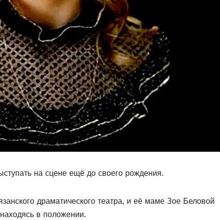
ыступать на сцене ещё до своего рождения.
язанского драматического театра, и её маме Зое Беловой
 находясь в положении.