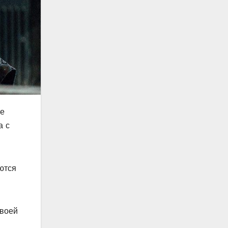
не
а с
ются
своей