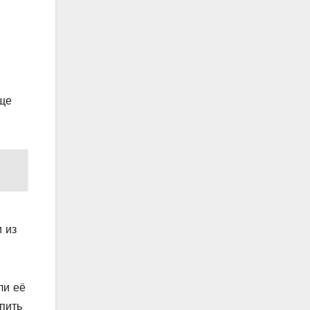
ище
 из
ли её
пить