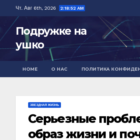
Перейти
Чт. Авг 6th, 2026
2:18:54 AM
к
содержимому
Подружке на
ушко
HOME
О НАС
ПОЛИТИКА КОНФИДЕ
ЗВЕЗДНАЯ ЖИЗНЬ
Серьезные пробле
образ жизни и поч