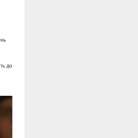
ень
ть до