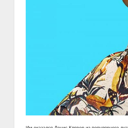
Им оказался Денис Клявер из популярного дуэт