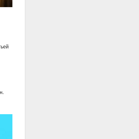
тьей
н.