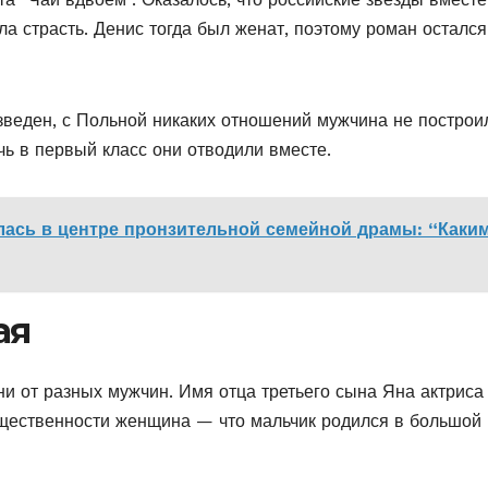
ла страсть. Денис тогда был женат, поэтому роман остался
веден, с Польной никаких отношений мужчина не построи
ь в первый класс они отводили вместе.
ась в центре пронзительной семейной драмы: “Каки
ая
ни от разных мужчин. Имя отца третьего сына Яна актриса
бщественности женщина — что мальчик родился в большой