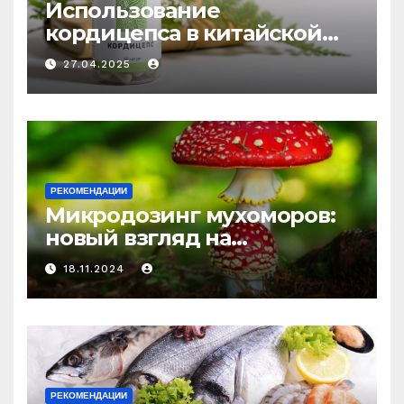
Использование
кордицепса в китайской
медицине: природное
27.04.2025
средство против усталости
и истощения
РЕКОМЕНДАЦИИ
Микродозинг мухоморов:
новый взгляд на
психоделику
18.11.2024
РЕКОМЕНДАЦИИ