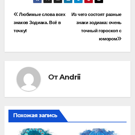
Навигация
Любимые слова всех
Из чего состоят разные
знаков Зодиака. Всё в
знаки зодиака: очень
по
точку!
точный гороскоп с
записям
юмором
От
Andrii
Похожая запись