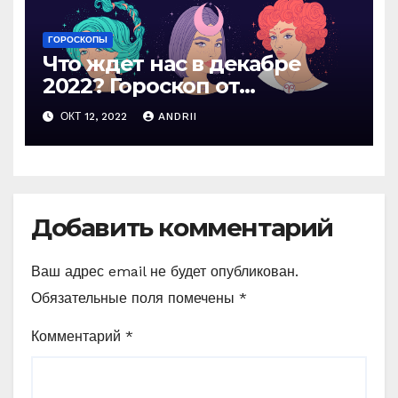
ГОРОСКОПЫ
Что ждет нас в декабре
2022? Гороскоп от
профессионального
ОКТ 12, 2022
ANDRII
астролога
Добавить комментарий
Ваш адрес email не будет опубликован.
Обязательные поля помечены
*
Комментарий
*