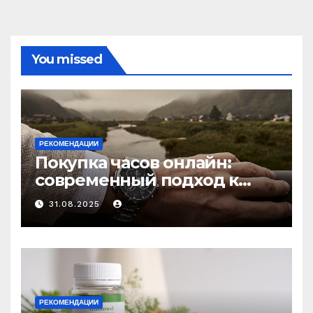
You missed
РЕКОМЕНДАЦИИ
Покупка часов онлайн:
современный подход к
выбору аксессуаров
31.08.2025
РЕКОМЕНДАЦИИ