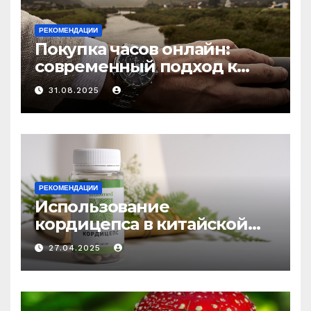
РЕКОМЕНДАЦИИ
Покупка часов онлайн:
современный подход к
выбору аксессуаров
31.08.2025
РЕКОМЕНДАЦИИ
Использование
кордицепса в китайской
медицине: природное
27.04.2025
средство против усталости
и истощения