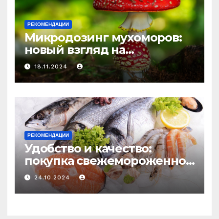
РЕКОМЕНДАЦИИ
Микродозинг мухоморов:
новый взгляд на
психоделику
18.11.2024
РЕКОМЕНДАЦИИ
Удобство и качество:
покупка свежемороженной
рыбы онлайн
24.10.2024