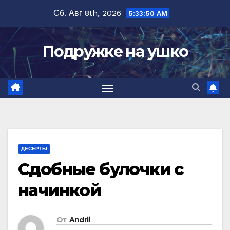
Перейти
Сб. Авг 8th, 2026
5:33:51 AM
к
содержимому
Подружке на ушко
ДЕСЕРТЫ
Сдобные булочки с
начинкой
От
Andrii