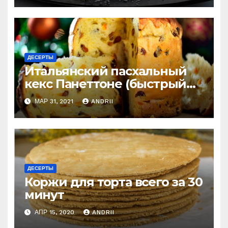
ДЕСЕРТЫ
Итальянский пасхальный
кекс Панеттоне (быстрый
рецепт). Готовлю
МАР 31, 2021
ANDRII
постоянно!
ДЕСЕРТЫ
Коржи для торта всего за 30
минут
АПР 15, 2020
ANDRII