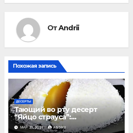
записям
От
Andrii
Похожая запись
ДЕСЕРТЫ
Тающий во рту десерт
“Яйцо страуса”:
удивительно легко
МАР 31, 2021
ANDRII
приготовить