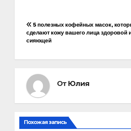
Навигация
5 полезных кофейных масок, кото
сделают кожу вашего лица здоровой 
по
сияющей
записям
От
Юлия
Похожая запись