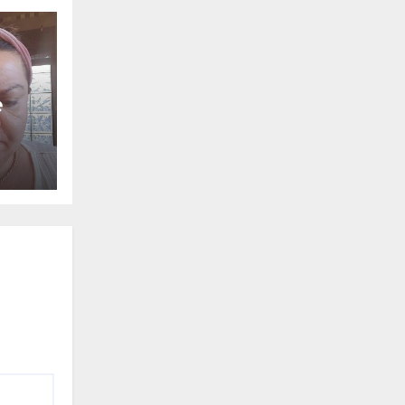
е
3
у