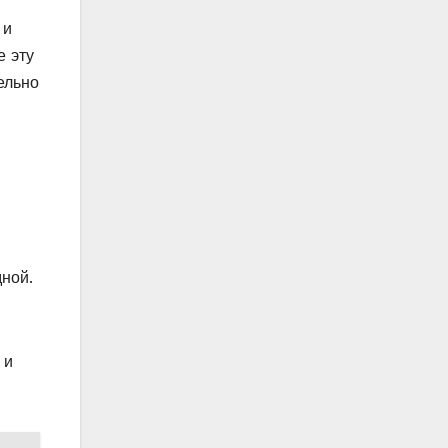
 и
е эту
ельно
дной.
 и