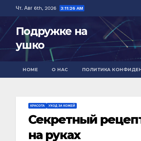
Перейти
Чт. Авг 6th, 2026
3:11:28 AM
к
содержимому
Подружке на
ушко
HOME
О НАС
ПОЛИТИКА КОНФИДЕ
КРАСОТА
УХОД ЗА КОЖЕЙ
Секретный рецепт
на руках