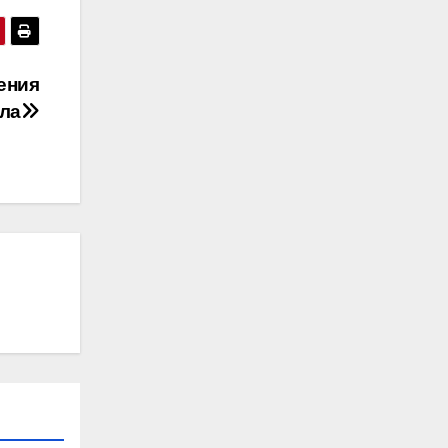
ения
ла