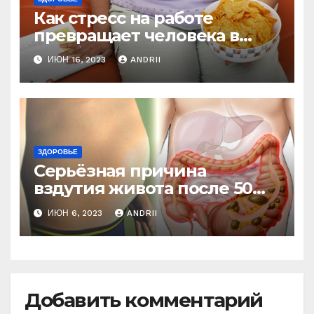
Как стресс на работе
превращает человека в
колобка! Так вот в чем дело!
ИЮН 16, 2023
ANDRII
ЗДОРОВЬЕ
Серьёзная причина
вздутия живота после 50
лет. Многие обращают на
ИЮН 6, 2023
ANDRII
это внимание, когда
становится поздно!
Добавить комментарий