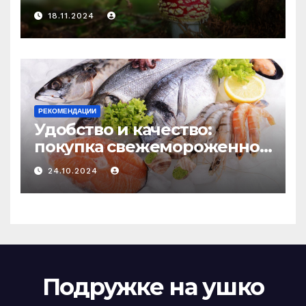
психоделику
18.11.2024
РЕКОМЕНДАЦИИ
Удобство и качество:
покупка свежемороженной
рыбы онлайн
24.10.2024
Подружке на ушко