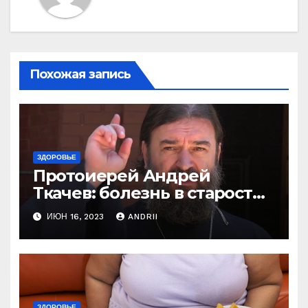
Похожая запись
ЗДОРОВЬЕ
Протоиерей Андрей
Ткачев: болезнь в старости
— это расплата за грехи?
ИЮН 16, 2023
ANDRII
Вот те раз!
ЗДОРОВЬЕ