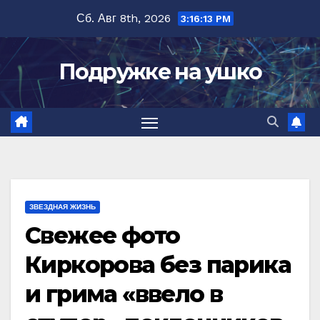
Перейти
Сб. Авг 8th, 2026
3:16:14 PM
к
содержимому
Подружке на ушко
ЗВЕЗДНАЯ ЖИЗНЬ
Свежее фото
Киркорова без парика
и грима «ввело в