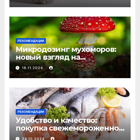
средство против усталости
и истощения
РЕКОМЕНДАЦИИ
Микродозинг мухоморов:
новый взгляд на
психоделику
18.11.2024
РЕКОМЕНДАЦИИ
Удобство и качество:
покупка свежемороженной
рыбы онлайн
24.10.2024