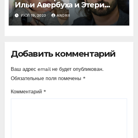
Ильи Авербуха и Этери
Тутберидзе. Кто же
ИЮЛ 19, 2023
ANDRII
«перетянет одеяло» на
себя
Добавить комментарий
Ваш адрес email не будет опубликован.
Обязательные поля помечены
*
Комментарий
*