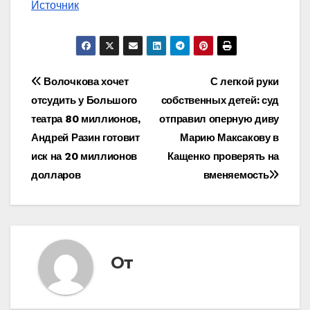
Источник
Навигация
Волочкова хочет
С легкой руки
отсудить у Большого
собственных детей: суд
по
театра 80 миллионов,
отправил оперную диву
записям
Андрей Разин готовит
Марию Максакову в
иск на 20 миллионов
Кащенко проверять на
долларов
вменяемость
От