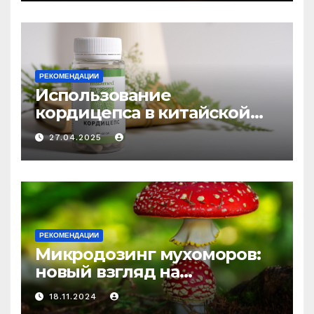
РЕКОМЕНДАЦИИ
Использование
кордицепса в китайской
медицине: природное
27.04.2025
средство против усталости
и истощения
РЕКОМЕНДАЦИИ
Микродозинг мухоморов:
новый взгляд на
психоделику
18.11.2024