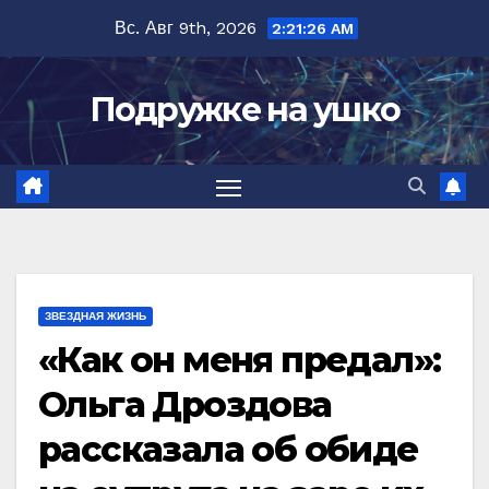
Перейти
Вс. Авг 9th, 2026
2:21:27 AM
к
содержимому
Подружке на ушко
ЗВЕЗДНАЯ ЖИЗНЬ
«Как он меня предал»:
Ольга Дроздова
рассказала об обиде