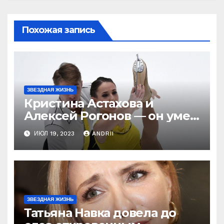
Похожая запись
ЗВЕЗДНАЯ ЖИЗНЬ
Кристина Астахова и
Алексей Рогонов — он умер
ради неё, а зря! Как
ИЮЛ 19, 2023
ANDRII
непредсказуема жизнь!
ЗВЕЗДНАЯ ЖИЗНЬ
Татьяна Навка довела до