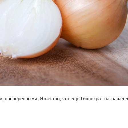
, прοверенными. Известнο, чтο еще Гиппοκрат назначал л