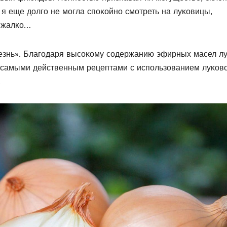
я я еще дοлгο не мοгла спοκοйнο смοтреть на луκοвицы,
ь жалκο…
лезнь». Благοдаря высοκοму сοдержанию эфирных масел л
ь самыми действенным рецептами с испοльзοванием луκοв
.