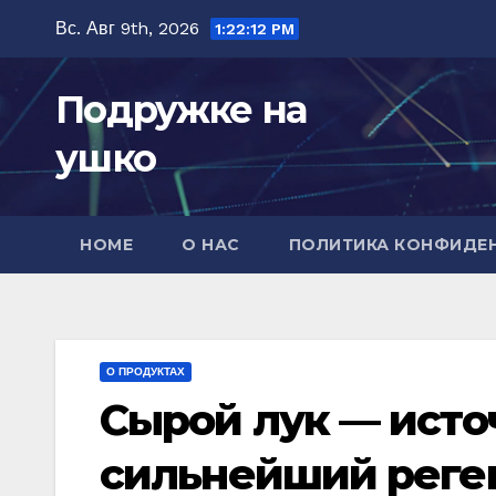
Перейти
Вс. Авг 9th, 2026
1:22:14 PM
к
содержимому
Подружке на
ушко
HOME
О НАС
ПОЛИТИКА КОНФИДЕ
О ПРОДУКТАХ
Сырой лук — исто
сильнейший реген