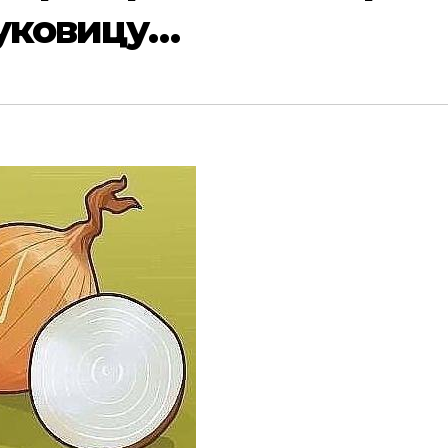
уковицу…