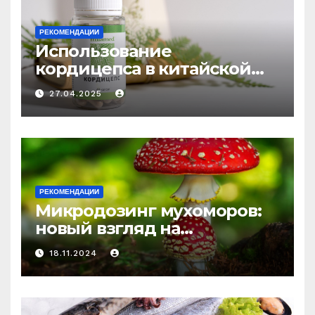
РЕКОМЕНДАЦИИ
Использование
кордицепса в китайской
медицине: природное
27.04.2025
средство против усталости
и истощения
РЕКОМЕНДАЦИИ
Микродозинг мухоморов:
новый взгляд на
психоделику
18.11.2024