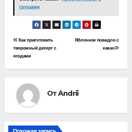
грушами
Навигация
Как приготовить
Яблочное повидло с
творожный десерт с
какао
по
ягодами
записям
От
Andrii
Похожая запись