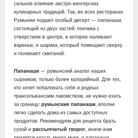
сильное влияние австро-венгерских
кулинарных традиций. Так, во всех ресторанах
Румынии подают особый десерт — папанаши,
состоящий из двух частей: пончика с
отверстием в центре, в которое наливают
варенье, и шарика, который помещают сверху
и поливают сметаной.
Папанаши
— румынский аналог наших
сырников, только более калорийный. Для тех,
кто хочет побаловать себя и родных
трансильванским лакомством, не нужно ехать
за границу:
румынские папанаши
, вполне
легко сделать дома из самых доступных
продуктов. Рекомендуем для рецепта брать
сухой и
рассыпчатый творог
, иначе вам
придется класть много муки, и папанаши