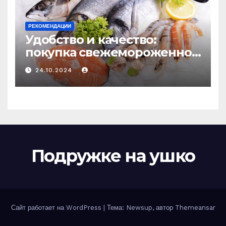
РЕКОМЕНДАЦИИ
Удобство и качество:
покупка свежемороженной
рыбы онлайн
24.10.2024
Подружке на ушко
Сайт работает на WordPress
|
Тема: Newsup, автор
Themeansar