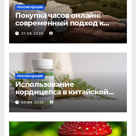
РЕКОМЕНДАЦИИ
Покупка часов онлайн:
современный подход к
выбору аксессуаров
31.08.2025
РЕКОМЕНДАЦИИ
Использование
кордицепса в китайской
медицине: природное
27.04.2025
средство против усталости
и истощения