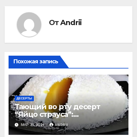
От
Andrii
Похожая запись
ДЕСЕРТЫ
Тающий во рту десерт
“Яйцо страуса”:
удивительно легко
МАР 31, 2021
ANDRII
приготовить