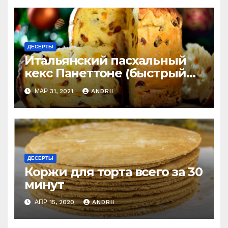
ДЕСЕРТЫ
Итальянский пасхальный
кекс Панеттоне (быстрый
рецепт). Готовлю
МАР 31, 2021
ANDRII
постоянно!
ДЕСЕРТЫ
Коржи для торта всего за 30
минут
АПР 15, 2020
ANDRII