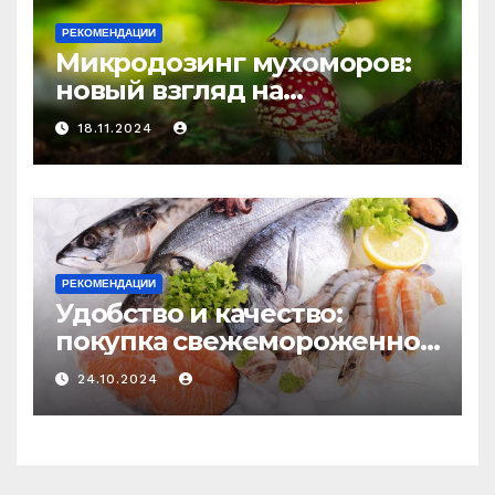
РЕКОМЕНДАЦИИ
Микродозинг мухоморов:
новый взгляд на
психоделику
18.11.2024
РЕКОМЕНДАЦИИ
Удобство и качество:
покупка свежемороженной
рыбы онлайн
24.10.2024