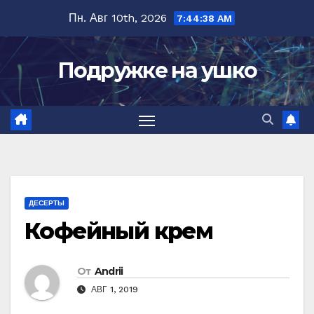
Перейти
Пн. Авг 10th, 2026
7:44:39 AM
к
содержимому
Подружке на ушко
ДЕСЕРТЫ
Кофейный крем
От
Andrii
АВГ 1, 2019