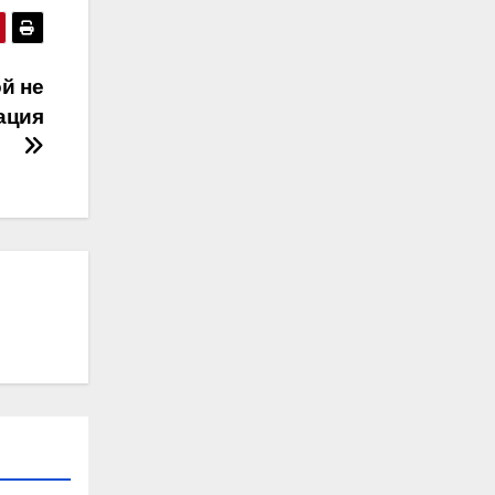
й не
ация