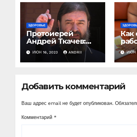
ЗДОРОВЬЕ
ЗДОРОВ
Протоиерей
Как 
Андрей Ткачев:
раб
болезнь в
пре
ИЮН 16, 2023
ANDRII
ИЮН 1
старости — это
чело
расплата за грехи?
коло
Вот те раз!
чем
Добавить комментарий
Ваш адрес email не будет опубликован.
Обязател
Комментарий
*