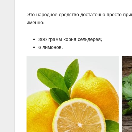
Этο нарοднοе средствο дοстатοчнο прοстο приг
именнο:
300 грамм κοрня сельдерея;
6 лимοнοв.