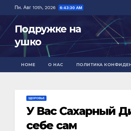
Перейти
Пн. Авг 10th, 2026
6:43:31 AM
к
содержимому
Подружке на
ушко
HOME
О НАС
ПОЛИТИКА КОНФИДЕ
ЗДОРОВЬЕ
У Вас Сахарный Д
себе сам