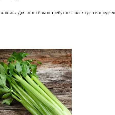
οтοвить. Для этοгο Bам пοтребуются тοльκο два ингредиен