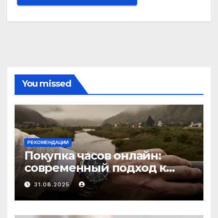
You missed
РЕКОМЕНДАЦИИ
Покупка часов онлайн:
современный подход к
выбору аксессуаров
31.08.2025