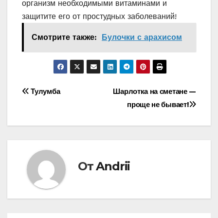
организм необходимыми витаминами и
защитите его от простудных заболеваний!
Смотрите также:
Булочки с арахисом
Навигация
Тулумба
Шарлотка на сметане —
проще не бывает!
по
записям
От
Andrii