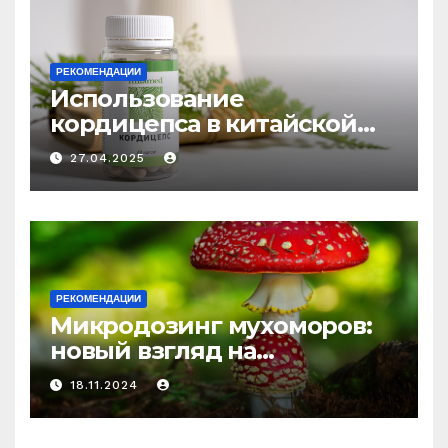
РЕКОМЕНДАЦИИ
Использование
кордицепса в китайской
медицине: природное
27.04.2025
средство против усталости
и истощения
РЕКОМЕНДАЦИИ
Микродозинг мухоморов:
новый взгляд на
психоделику
18.11.2024