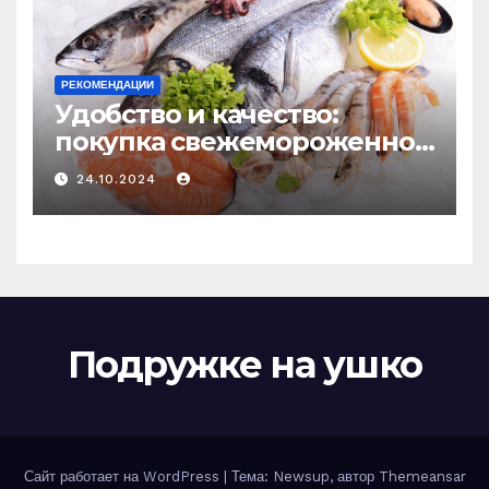
РЕКОМЕНДАЦИИ
Удобство и качество:
покупка свежемороженной
рыбы онлайн
24.10.2024
Подружке на ушко
Сайт работает на WordPress
|
Тема: Newsup, автор
Themeansar