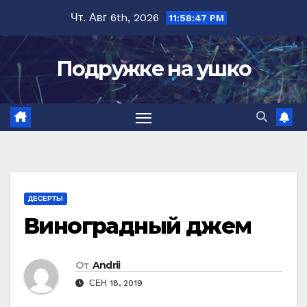
Перейти
Чт. Авг 6th, 2026
11:58:48 PM
к
содержимому
Подружке на ушко
ДЕСЕРТЫ
Виноградный джем
От
Andrii
СЕН 18, 2019