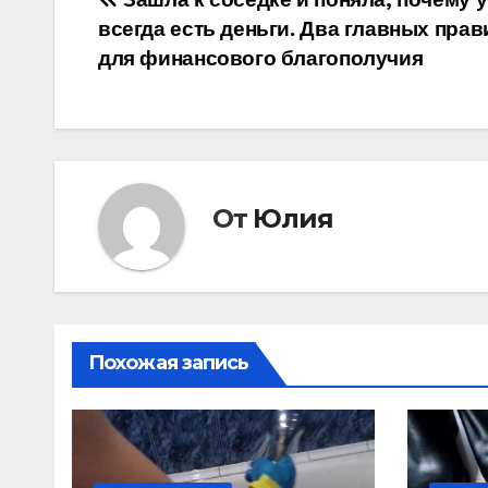
Навигация
всегда есть деньги. Два главных прав
по
для финансового благополучия
записям
От
Юлия
Похожая запись