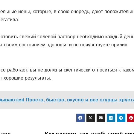
ательные ионы, которые, в свою очередь, дают положитель
егатива.
Готовить свежий солевой раствор необходимо каждый день
ны своим состоянием здоровья и не почувствуете прилив
се работает, вы не должны скептически относиться к тако
т хорошие результаты.
ываются! Просто, быстро, вкусно и все огурцы хрустя
 нее
Как сделать так, чтобы твоё ли