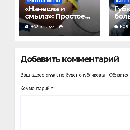
ЖИЗНЕННЫЕ СОВЕТЫ
ЖИЗНЕН
«Нанесла и
Губ
смыла»: Простое
бол
домашнее
пок
НОЯ 10, 2022
НОЯ 1
средство, после
маг
которого, даже
как 
грязная ванная,
же 
заблестит как
колг
Добавить комментарий
новая
защ
вла
Ваш адрес email не будет опубликован.
Обязател
Комментарий
*