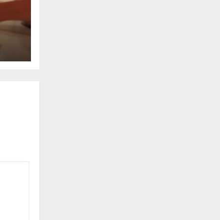
щё
ыту.
ки,