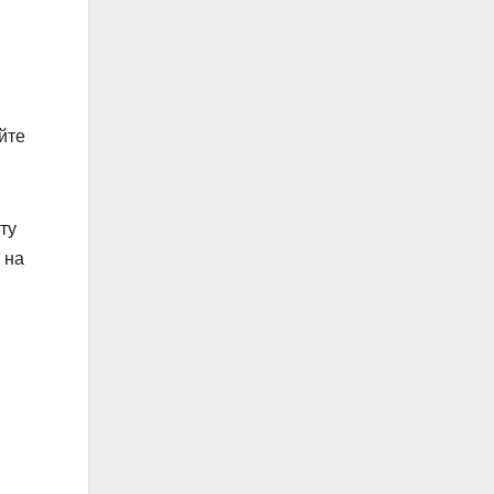
йте
ту
 на