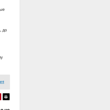
ные
, до
му
т!
цо не