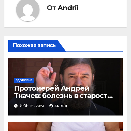
От
Andrii
Похожая запись
ЗДОРОВЬЕ
Протоиерей Андрей
Ткачев: болезнь в старости
— это расплата за грехи?
ИЮН 16, 2023
ANDRII
Вот те раз!