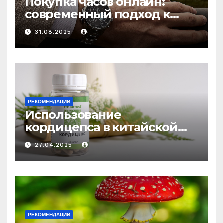
Покупка часов онлайн:
современный подход к
выбору аксессуаров
31.08.2025
РЕКОМЕНДАЦИИ
Использование
кордицепса в китайской
медицине: природное
27.04.2025
средство против усталости
и истощения
РЕКОМЕНДАЦИИ