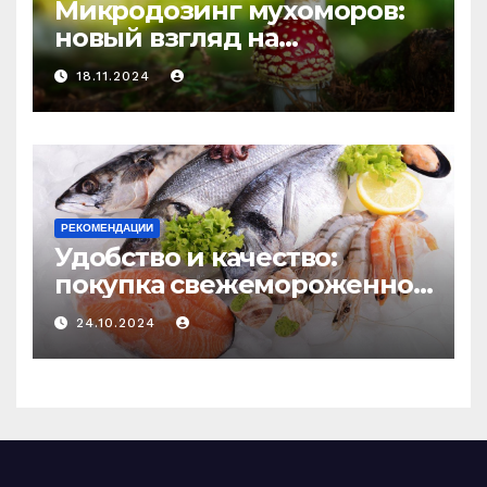
Микродозинг мухоморов:
новый взгляд на
психоделику
18.11.2024
РЕКОМЕНДАЦИИ
Удобство и качество:
покупка свежемороженной
рыбы онлайн
24.10.2024