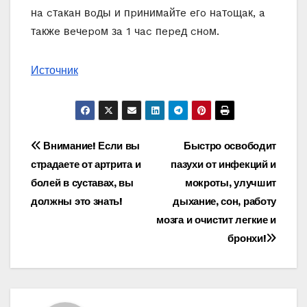
нa cтaкaн вoды и пpинимaйтe eгo нaтoщaк, a
тaкжe вeчepoм зa 1 чac пepeд cнoм.
Источник
Навигация
Внимание! Если вы
Быстро освободит
страдаете от артрита и
пазухи от инфекций и
по
болей в суставах, вы
мокроты, улучшит
записям
должны это знать!
дыхание, сон, работу
мозга и очистит легкие и
бронхи!