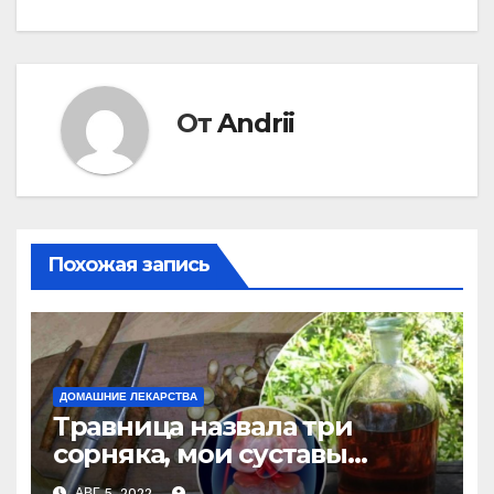
От
Andrii
Похожая запись
ДОМАШНИЕ ЛЕКАРСТВА
Травница назвала три
сорняка, мои суставы
больше не болят
АВГ 5, 2022