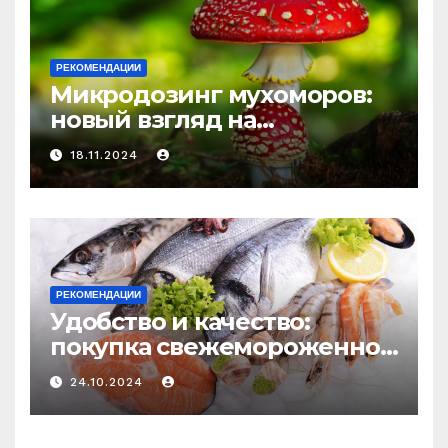
РЕКОМЕНДАЦИИ
Микродозинг мухоморов:
новый взгляд на
психоделику
18.11.2024
РЕКОМЕНДАЦИИ
Удобство и качество:
покупка свежемороженной
рыбы онлайн
24.10.2024