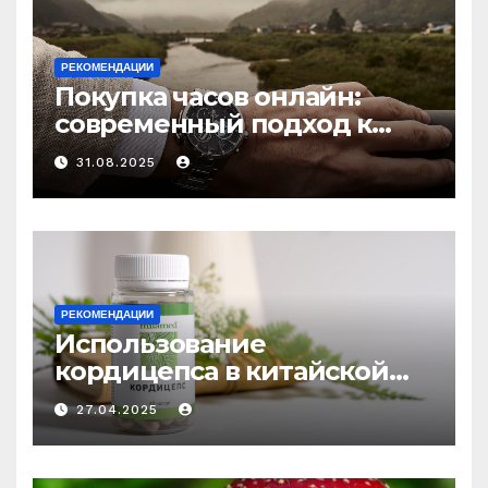
РЕКОМЕНДАЦИИ
Покупка часов онлайн:
современный подход к
выбору аксессуаров
31.08.2025
РЕКОМЕНДАЦИИ
Использование
кордицепса в китайской
медицине: природное
27.04.2025
средство против усталости
и истощения