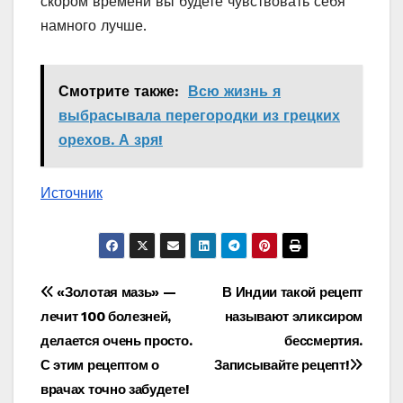
скором времени вы будете чувствовать себя
намного лучше.
Смотрите также:
Всю жизнь я
выбрасывала перегородки из грецких
орехов. А зря!
Источник
Навигация
«Золотая мазь» —
В Индии такой рецепт
лечит 100 болезней,
называют эликсиром
по
делается очень просто.
бессмертия.
записям
С этим рецептом о
Записывайте рецепт!
врачах точно забудете!