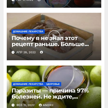
ДОМАШНИЕ ЛЕКАРСТВА
Почему я не знал этот
рецепт раньше. Больше
никогда не буду покупать
АПР 28, 2022
лекарство от кашля!
ДОМАШНИЕ ЛЕКАРСТВА
ЗДОРОВЬЕ
Паразиты — причина 97%
болезней. Не ждите,
боритесь с ними уже
ФЕВ 11, 2022
ANDRII