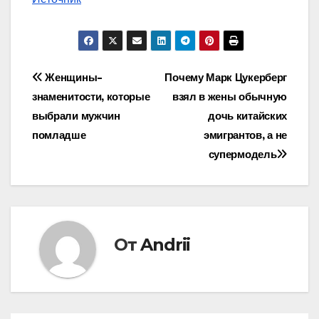
Навигация
Женщины-
Почему Марк Цукерберг
знаменитости, которые
взял в жены обычную
по
выбрали мужчин
дочь китайских
записям
помладше
эмигрантов, а не
супермодель
От
Andrii