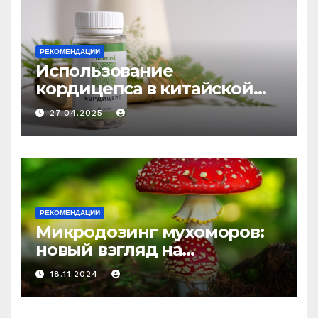
РЕКОМЕНДАЦИИ
Использование
кордицепса в китайской
медицине: природное
27.04.2025
средство против усталости
и истощения
РЕКОМЕНДАЦИИ
Микродозинг мухоморов:
новый взгляд на
психоделику
18.11.2024