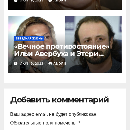
ИЮЛ 19, 2023
ANDRII
Домниной! Ну и ну!
ЗВЕЗДНАЯ ЖИЗНЬ
«Вечное противостояние»
Ильи Авербуха и Этери
Тутберидзе. Кто же
ИЮЛ 19, 2023
ANDRII
«перетянет одеяло» на
себя
Добавить комментарий
Ваш адрес email не будет опубликован.
Обязательные поля помечены
*