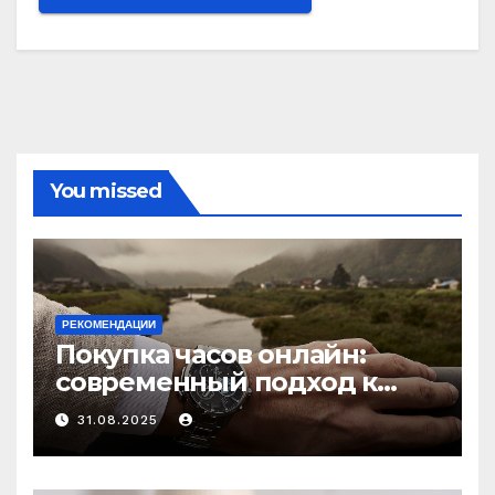
You missed
РЕКОМЕНДАЦИИ
Покупка часов онлайн:
современный подход к
выбору аксессуаров
31.08.2025