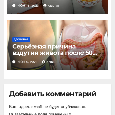
колобка! Так вот в чем дело!
ИЮН 16, 2023
ANDRII
ЗДОРОВЬЕ
Серьёзная причина
вздутия живота после 50
лет. Многие обращают на
ИЮН 6, 2023
ANDRII
это внимание, когда
становится поздно!
Добавить комментарий
Ваш адрес email не будет опубликован.
Обязательные поля помечены
*