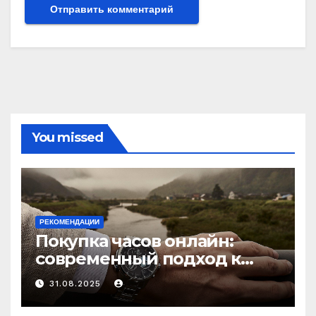
You missed
РЕКОМЕНДАЦИИ
Покупка часов онлайн:
современный подход к
выбору аксессуаров
31.08.2025