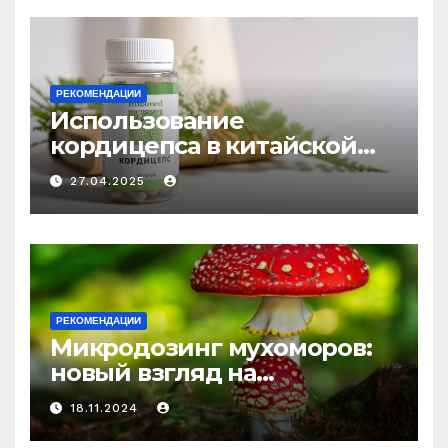
РЕКОМЕНДАЦИИ
Использование
кордицепса в китайской
медицине: природное
27.04.2025
средство против усталости
и истощения
РЕКОМЕНДАЦИИ
Микродозинг мухоморов:
новый взгляд на
психоделику
18.11.2024