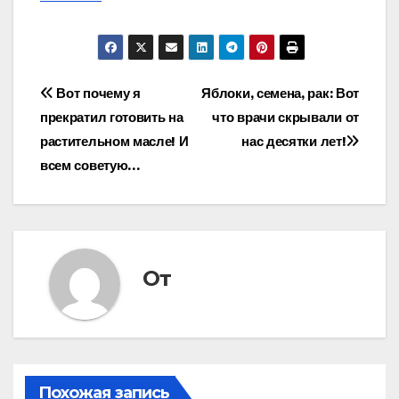
Навигация
Вот почему я
Яблоки, семена, рак: Вот
прекратил готовить на
что врачи скрывали от
по
растительном масле! И
нас десятки лет!
записям
всем советую…
От
Похожая запись