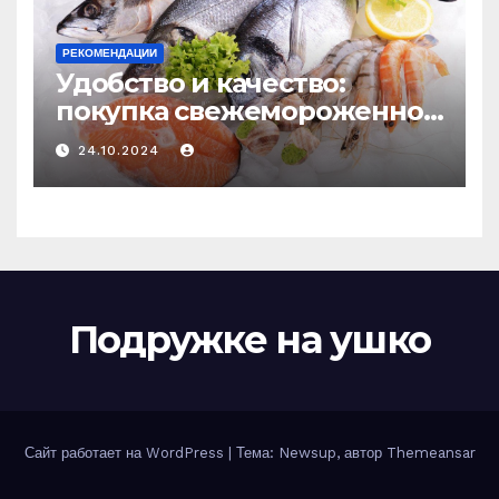
РЕКОМЕНДАЦИИ
Удобство и качество:
покупка свежемороженной
рыбы онлайн
24.10.2024
Подружке на ушко
Сайт работает на WordPress
|
Тема: Newsup, автор
Themeansar