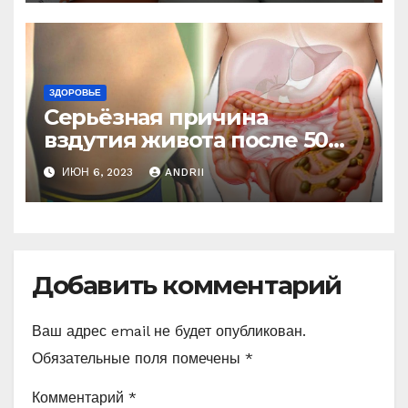
ЗДОРОВЬЕ
Серьёзная причина
вздутия живота после 50
лет. Многие обращают на
ИЮН 6, 2023
ANDRII
это внимание, когда
становится поздно!
Добавить комментарий
Ваш адрес email не будет опубликован.
Обязательные поля помечены
*
Комментарий
*