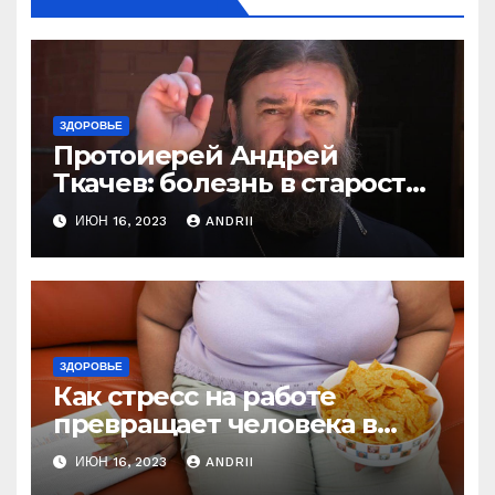
ЗДОРОВЬЕ
Протоиерей Андрей
Ткачев: болезнь в старости
— это расплата за грехи?
ИЮН 16, 2023
ANDRII
Вот те раз!
ЗДОРОВЬЕ
Как стресс на работе
превращает человека в
колобка! Так вот в чем дело!
ИЮН 16, 2023
ANDRII