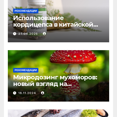
РЕКОМЕНДАЦИИ
Использование
кордицепса в китайской
медицине: природное
27.04.2025
средство против усталости
и истощения
РЕКОМЕНДАЦИИ
Микродозинг мухоморов:
новый взгляд на
психоделику
18.11.2024