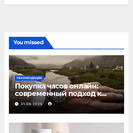
You missed
РЕКОМЕНДАЦИИ
Покупка часов онлайн:
современный подход к
выбору аксессуаров
31.08.2025