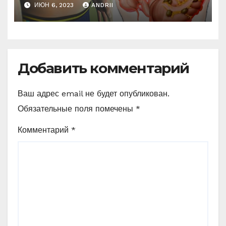
лет. Многие обращают на
ИЮН 6, 2023
ANDRII
это внимание, когда
становится поздно!
Добавить комментарий
Ваш адрес email не будет опубликован.
Обязательные поля помечены
*
Комментарий
*