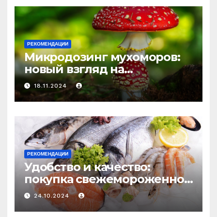
РЕКОМЕНДАЦИИ
Микродозинг мухоморов:
новый взгляд на
психоделику
18.11.2024
РЕКОМЕНДАЦИИ
Удобство и качество:
покупка свежемороженной
рыбы онлайн
24.10.2024