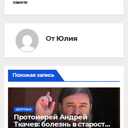
по
памяти
записям
От
Юлия
Похожая запись
ЗДОРОВЬЕ
Протоиерей Андрей
Ткачев: болезнь в старости