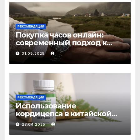
РЕКОМЕНДАЦИИ
Покупка часов онлайн:
современный подход к
выбору аксессуаров
31.08.2025
РЕКОМЕНДАЦИИ
Использование
кордицепса в китайской
медицине: природное
27.04.2025
средство против усталости
и истощения